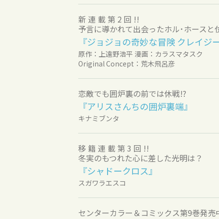
新 連 載 第 2 回 !!
予言に導かれて出会ったホル･ホースと仗
『ジョジョの奇妙な冒険 クレイジー
原作：上遠野浩平 漫画：カラスマタスク
Original Concept：荒木飛呂彦
恋敵でも囲炉裏の前では休戦!?
『アリスさんちの囲炉裏端』
キナミブンタ
移 籍 連 載 第 3 回 !!
冬実のもつれた心に差した光明は？
『シャドークロス』
スガワラエスコ
センターカラー＆コミックス第9巻発売中