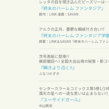
レッタの目を覗き込んだピーズリーは…
『終末のハーレム ファンタジア』
原作：LINK 漫画：SAVAN
アルクの正月、憂鬱な親戚付き合い!?
『終末のハーレム ファンタジア学
原案：LINK＆SAVAN『終末のハーレム フ
次号表紙に登場!!
廃部撤回へ! 全国大会出場の秘策・新コ
『瞬きより迅く!!』
ふなつかずき
センターカラー＆コミックス第5巻1/19
満天の星への一途な思いは止まらない!!
『スーサイドガール』
中山敦支