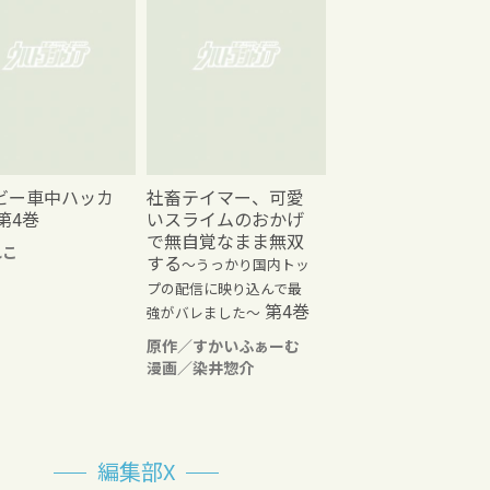
ビー車中ハッカ
社畜テイマー、可愛
第4巻
いスライムのおかげ
で無自覚なまま無双
れこ
する
～うっかり国内トッ
プの配信に映り込んで最
第4巻
強がバレました～
原作／すかいふぁーむ
漫画／染井惣介
編集部X