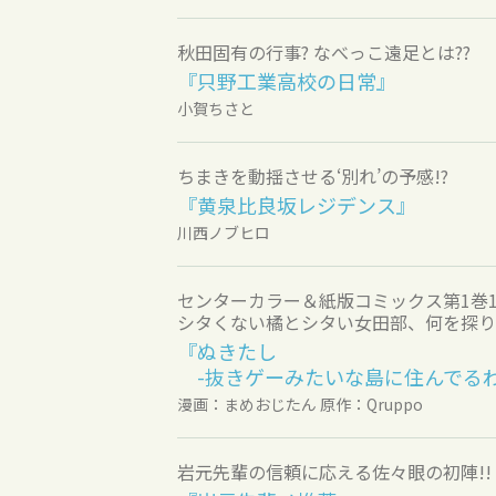
秋田固有の行事? なべっこ遠足とは??
『只野工業高校の日常』
小賀ちさと
ちまきを動揺させる‘別れ’の予感!?
『黄泉比良坂レジデンス』
川西ノブヒロ
センターカラー＆紙版コミックス第1巻1/
シタくない橘とシタい女田部、何を探り合
『ぬきたし
-抜きゲーみたいな島に住んでるわ
漫画：まめおじたん 原作：Qruppo
岩元先輩の信頼に応える佐々眼の初陣!!