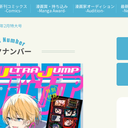
新刊コミックス
漫画賞・持ち込み
漫画家オーディション
最
‑Comics‑
‑Manga Award‑
‑Audition‑
‑N
2年2月特大号