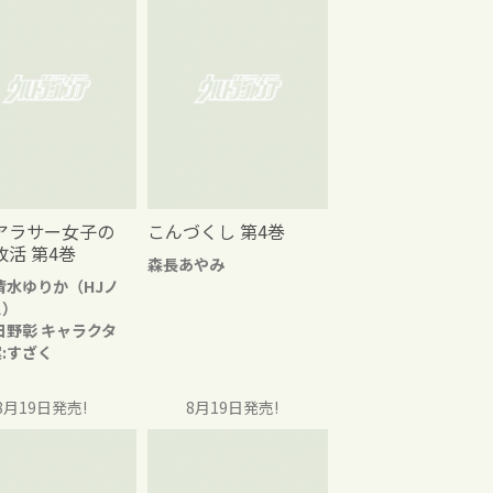
アラサー女子の
こんづくし 第4巻
改活 第4巻
森長あやみ
清水ゆりか（HJノ
ス）
日野彰 キャラクタ
:すざく
8月19日発売!
8月19日発売!