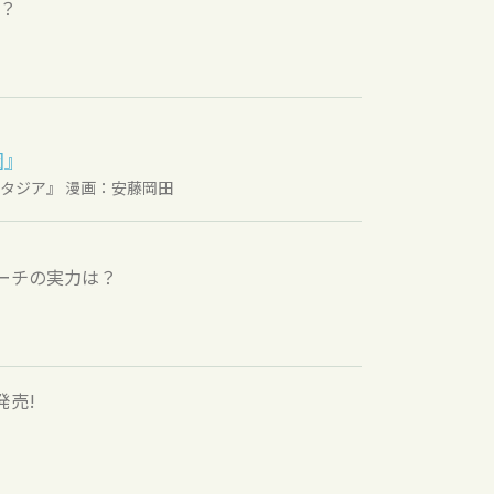
？
園』
ァンタジア』 漫画：安藤岡田
ーチの実力は？
発売!