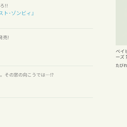
!!
スト･ゾンビィ』
発売!
ベイ
ーズ 
たび
。その窓の向こうでは…!?