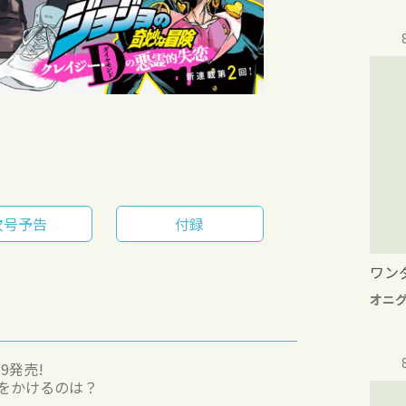
次号予告
付録
ワン
オニ
9発売!
をかけるのは？