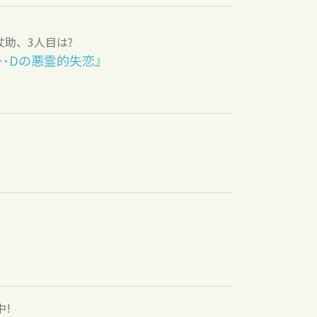
助、3人目は?
･Dの悪霊的失恋』
!