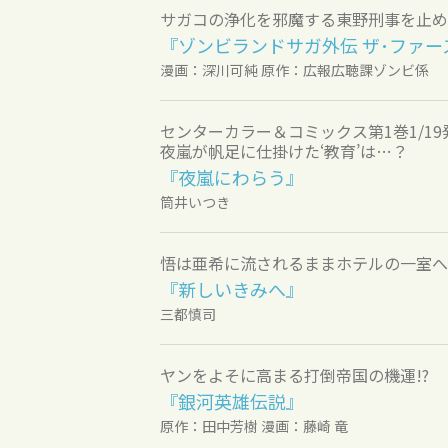
サガコの浄化を邪魔する東野刑事を止めろ
『ゾンビランドサガ外伝 ザ･ファー
漫画：深川可純 原作：広報広聴課ゾンビ係
センターカラー＆コミックス第1巻1/19
夜嵐が帆足に仕掛けた‘教育’は…？
『夜嵐にわらう』
筒井いつき
悟は亜希に流されるままホテルの一室へ
『新しいきみへ』
三都慎司
ヤンをよそに高まる打倒帝国の機運!?
『銀河英雄伝説』
原作：田中芳樹 漫画：藤崎 竜