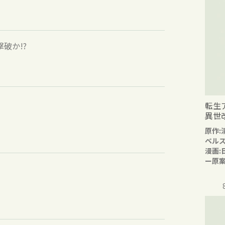
破か!?
転生
異世
原作:
ベル
漫画:
ー原案