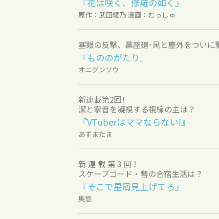
『花は咲く、修羅の如く』
原作：武田綾乃 漫画：むっしゅ
塞眼の反撃、藁座廻･凩と塵外をついに撃
『もののがたり』
オニグンソウ
新連載第2回!
潔と寧音を凝視する視線の主は？
『VTuberはママならない!』
あずまたま
新 連 載 第 3 回 !
スケープゴード・彗の合宿生活は？
『そこで星屑見上げてろ』
奥悠