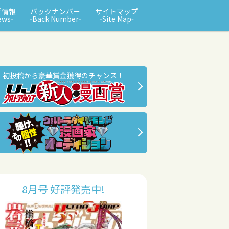
新情報
バックナンバー
サイトマップ
ews‑
‑Back Number‑
‑Site Map‑
初投稿から豪華賞金獲得のチャンス！
8月号 好評発売中!