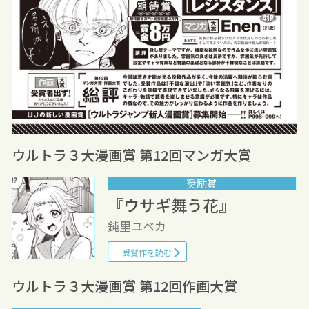
ウルトラ３大漫画賞 第12回マンガ大賞
奨励賞
『ウサギ舞う花』
鈍里ユベカ
受賞作を読む
ウルトラ３大漫画賞 第12回作画大賞