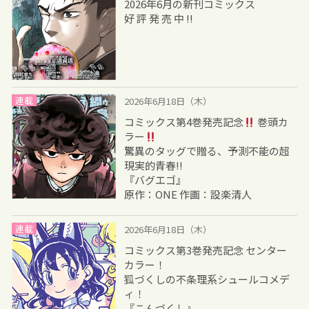
2026年6月の新刊コミックス
好 評 発 売 中 !!
連載
2026年6月18日（木）
コミックス第4巻発売記念
巻頭カ
ラー
驚異のタッグで贈る、予測不能の超
現実的青春!!
『バグエゴ』
原作：ONE 作画：設楽清人
連載
2026年6月18日（木）
コミックス第3巻発売記念 センター
カラー！
狐づくしの不条理系シュールコメデ
ィ！
『こんづくし』