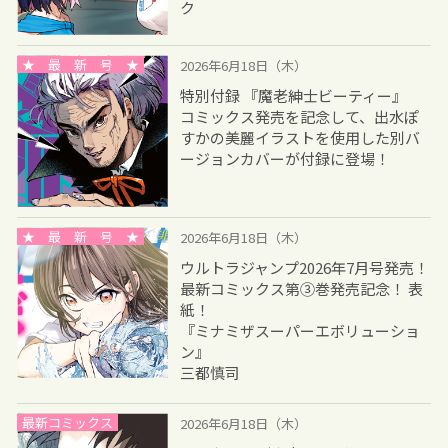
ク
★ 最 新 号 ★
2026年6月18日（木）
特別付録 『魔老紳士ビーティー』
コミックス発売を記念して、出水ぽ
すかの美麗イラストを使用した別バ
ージョンカバーが付録に登場！
★ 最 新 号 ★
2026年6月18日（木）
ウルトラジャンプ2026年7月号発売！
最新コミックス第③巻発売記念！ 表
紙！
『ミナミザスーパーエボリューショ
ン』
三都慎司
最新コミックス
2026年6月18日（木）