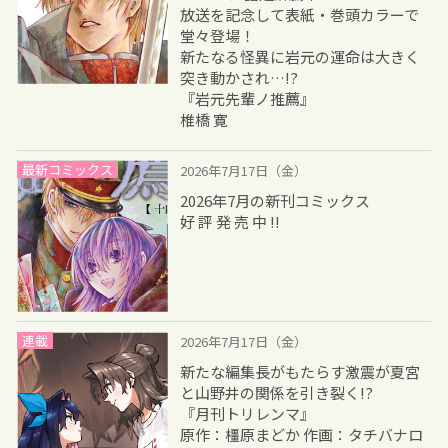
放送を記念して表紙・巻頭カラーで
堂々登場！
新たなる怪異に岩元の運命は大きく
突き動かされ…!?
『岩元先輩ノ推薦』
椎橋 寛
最新コミックス
2026年7月17日（金）
2026年7月の新刊コミックス
好 評 発 売 中 !!
連載
2026年7月17日（金）
新たな編集長がもたらす激震が夏宮
と山野井の関係を引き裂く!?
『月刊トリレンマ』
原作：橿原まどか 作画：タチバナロ