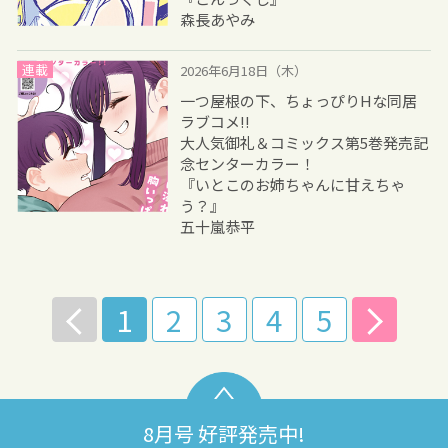
森長あやみ
連載
2026年6月18日（木）
一つ屋根の下、ちょっぴりHな同居
ラブコメ!!
大人気御礼＆コミックス第5巻発売記
念センターカラー！
『いとこのお姉ちゃんに甘えちゃ
う？』
五十嵐恭平
1
2
3
4
5
8月号 好評発売中!