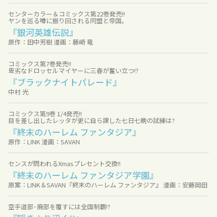
センターカラー＆コミックス第22巻発売!!
ヤンを巡る噂に振り回される同盟と帝国。
『銀河英雄伝説』
原作：田中芳樹 漫画：藤崎 竜
コミックス第7巻発売!!
卑劣なドロッセルマイヤーに三春が奮い立つ!?
『ブラックナイトパレード』
中村 光
コミックス第9巻 1/4発売!!
目を差し出したレッタが更に自ら課した七日七晩の試練は?
『終末のハーレム ファンタジア』
原作：LINK 漫画：SAVAN
センスが問われるXmasプレセント交換!!
『終末のハーレム ファンタジア学園』
原案：LINK＆SAVAN『終末のハーレム ファンタジア』 漫画：安藤岡田
空手道部･廃部を覆すには全国制覇!?