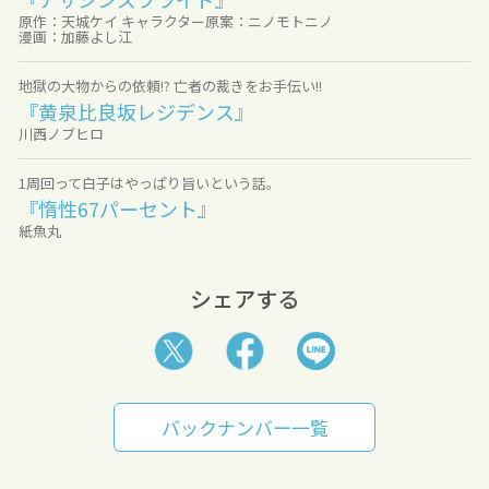
原作：天城ケイ キャラクター原案：ニノモトニノ
漫画：加藤よし江
地獄の大物からの依頼!? 亡者の裁きをお手伝い!!
『黄泉比良坂レジデンス』
川西ノブヒロ
1周回って白子はやっぱり旨いという話。
『惰性67パーセント』
紙魚丸
シェアする
バックナンバー一覧