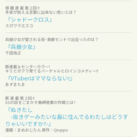
移 籍 連 載 第 2 回 !!
冬実が抱える言葉に出来ない思いとは？
『シャドークロス』
スガワラエスコ
兵器少女が愛される街･首都セントで出会ったのは？
『兵器少女』
千田浩之
新連載＆センターカラー!
キミとボクで育てるバーチャルヒロインコメディー!!
『VTuberはママならない!』
あずまたま
新 連 載 第 2 回 !!
SSの目をごまかす美岬発案の作戦とは?
『ぬきたし
-抜きゲーみたいな島に住んでるわたしはどうす
りゃいいですか?-』
漫画：まめおじたん 原作：Qruppo