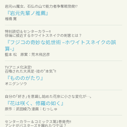
岩元vs魔女、石仏の山で能力者争奪戦勃発!?
『岩元先輩ノ推薦』
椎橋 寛
特別読切＆センターカラー!!
徐倫に接近するホワイトスネイクの刺客とは？
『フジコの奇妙な処世術 –ホワイトスネイクの誤
算-』
藍本 松 原案：荒木飛呂彦
TVアニメ化決定!
召喚された大具足･挂の“本気”!!
『もののがたり』
オニグンソウ
自分の｢好き｣を意識し始めた花奈に小さな変化が…。
『花は咲く、修羅の如く』
原作：武田綾乃 漫画：むっしゅ
センターカラー＆コミックス第1巻発売!!
アンナがバスターズを離れたワケは？