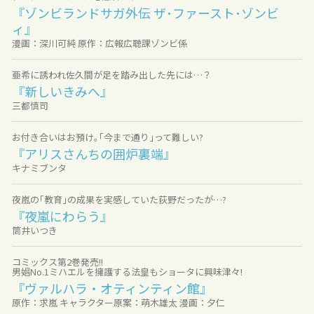
『ゾンビランドサガ外伝 ザ･ファースト･ゾンビ
ィ』
漫画：深川可純 原作：広報広聴課ゾンビ係
亜希に誘われ佐久間が足を踏み出した先には…？
『新しいきみへ』
三都慎司
お付き合いはお預け｡｢今まで通り｣って難しい?
『アリスさんちの囲炉裏端』
キナミブンタ
夜嵐の｢教育｣の成果を実感していた荻野だったが…?
『夜嵐にわらう』
筒井いつき
コミックス第2巻発売!!
男娼No.1ミハエルを擁護する法皇もショータに興味津々!
『ヴァルハラ・オティンティン館』
原作：求嵐 キャラクター原案：萌木雄太 漫画：夕仁