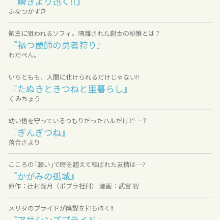
『瞬きより迅く!!』
ふなつかずき
領主に狙われるソフィ。隔離された創太の秘策とは？
『禍つ罠師の勇者狩り』
わだぺん。
いちともも、人間に化けられるだけじゃない!!
『たぬきときつねと里暮らし』
くみちょう
幼い悟を守っているつもりだったハルだけど…？
『ぎんぎつね』
落合さより
こころの｢願い｣で時を超えて結ばれた友情は…?
『かがみの孤城』
原作：辻村深月（ポプラ社刊） 漫画：武富 智
メリダのプライドが陰謀を打ち砕く!!
『アサシンズプライド』