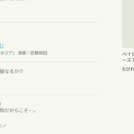
園』
ァンタジア』 漫画：安藤岡田
ベイ
ーズ 
たび
破なるか!?
！
和だからこそ…。
ニノ