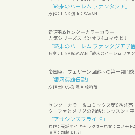
『終末のハーレム ファンタジア』
原作：LINK 漫画：SAVAN
新連載&センターカラーカラー
人気シリーズスピンオフ4コマ登場!!
『終末のハーレム ファンタジア学
原案：LINK＆SAVAN『終末のハーレム フ
帝国軍、フェザーン回廊への第一関門突
『銀河英雄伝説』
原作:田中芳樹 漫画:藤崎竜
センターカラー＆コミックス第6巻発売
クーファとメリダの過酷なレッスンも平
『アサシンズプライド』
原作：天城ケイ キャラクター原案：ニノモト
漫画：加藤よし江