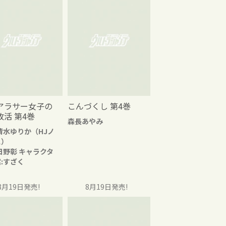
アラサー女子の
こんづくし 第4巻
改活 第4巻
森長あやみ
清水ゆりか（HJノ
ス）
日野彰 キャラクタ
:すざく
8月19日発売!
8月19日発売!