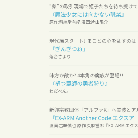
“薬”の取引現場で姫子たちを待ち受け
『魔法少女には向かない職業』
原作:斜線堂有紀 漫画:片山陽介
現代編スタート! まことの心を乱すのは
『ぎんぎつね』
落合さより
味方か敵か? 4本角の魔族が登場!!
『禍つ罠師の勇者狩り』
わだぺん。
新興宗教団体「アルファK」へ美波とアル
『EX-ARM Another Code エ
漫画:古味慎也 原作:久麻當郎『EX-ARM エクスア