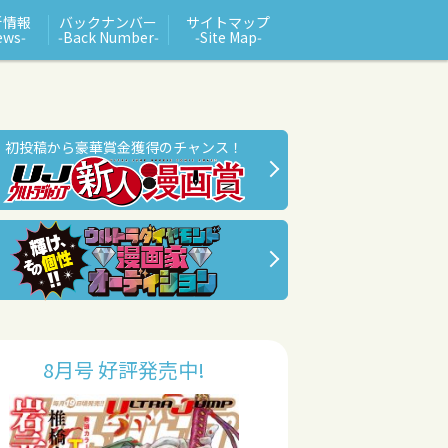
新情報
バックナンバー
サイトマップ
ews‑
‑Back Number‑
‑Site Map‑
初投稿から豪華賞金獲得のチャンス！
8月号 好評発売中!