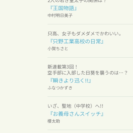
『王国物語』
中村明日美子
只高、女子もダメダメでかわいい。
『只野工業高校の日常』
小賀ちさと
新連載第3回！
空手部に入部した日葵を襲うのは…？
『瞬きより迅く!!』
ふなつかずき
いざ、聖地（中学校）へ!!
『お義母さんスイッチ』
櫻太助