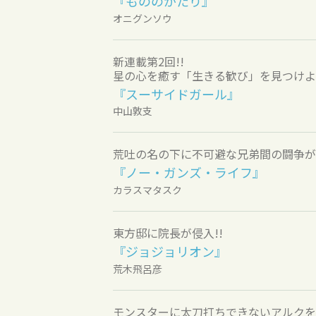
『もののがたり』
オニグンソウ
新連載第2回!!
星の心を癒す「生きる歓び」を見つけよう
『スーサイドガール』
中山敦支
荒吐の名の下に不可避な兄弟間の闘争が
『ノー・ガンズ・ライフ』
カラスマタスク
東方邸に院長が侵入!!
『ジョジョリオン』
荒木飛呂彦
モンスターに太刀打ちできないアルクを