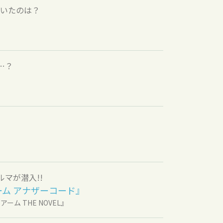
ていたのは？
…？
マが潜入!!
クスアーム アナザーコード』
ーム THE NOVEL』