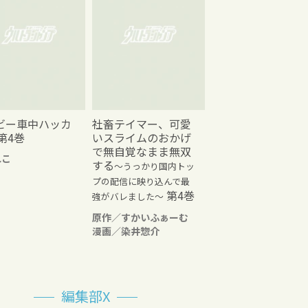
ビー車中ハッカ
社畜テイマー、可愛
第4巻
いスライムのおかげ
で無自覚なまま無双
れこ
する
～うっかり国内トッ
プの配信に映り込んで最
第4巻
強がバレました～
原作／すかいふぁーむ
漫画／染井惣介
編集部X