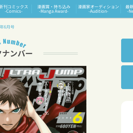
新刊コミックス
漫画賞・持ち込み
漫画家オーディション
最
‑Comics‑
‑Manga Award‑
‑Audition‑
‑N
0年6月号