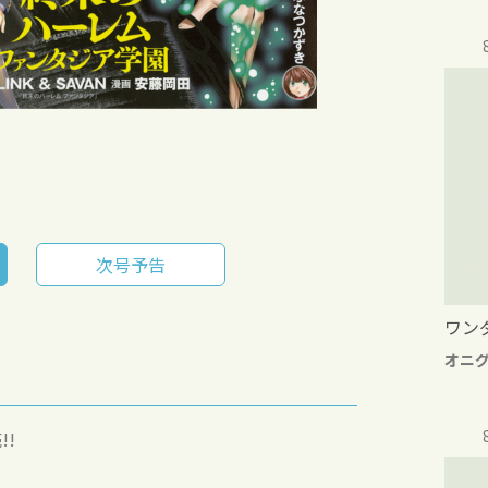
次号予告
ワン
オニ
!