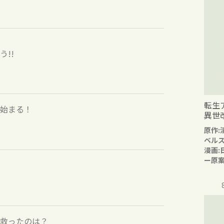
!!
転生
始まる！
異世
原作:
ベル
漫画:
ー原案
救ったのは？