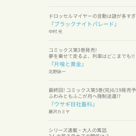
ドロッセルマイヤーの言動は謎が多すぎ
『ブラックナイトパレード』
中村 光
コミックス第3巻発売!
夢を乗せて走るよ、列車はどこまでも!!
『片喰と黄金』
北野詠一
最終回! コミックス第5巻(完)6/19発売
ふわみともふこが月へ強制送還!?
『ウサギ目社畜科』
藤沢カミヤ
シリーズ連載・大人の寓話
2人の若き皇太子の関係は？