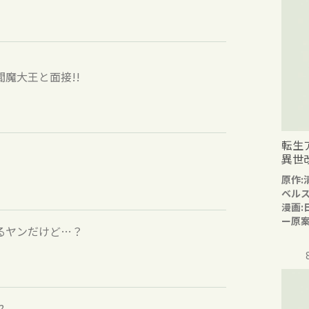
閻魔大王と面接!!
転生
異世
原作:
ベル
漫画:
ー原案
るヤンだけど…？
?