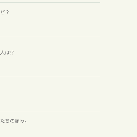
ど？
は!?
たちの痛み。