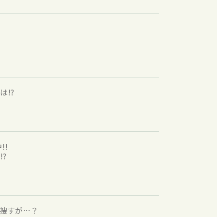
!?
!!
?
捜すが…？