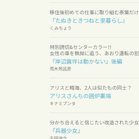
移住後初めての仕事に取り組む泰葉だけ
『たぬきときつねと里暮らし』
くみちょう
特別読切&センターカラー!!
女性の車を執拗に追う、あおり運転の犯人
『岸辺露伴は動かない』後編
荒木飛呂彦
アリスと晴海、2人は似たもの同士？
アリスさんちの囲炉裏端
キナミブンタ
分かち合えると信じたい改造された少女
『兵器少女』
千田浩之