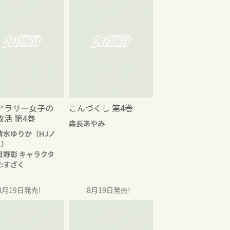
アラサー女子の
こんづくし 第4巻
改活 第4巻
森長あやみ
清水ゆりか（HJノ
ス）
日野彰 キャラクタ
:すざく
8月19日発売!
8月19日発売!