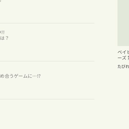
!!
は？
ベイ
ーズ 
たび
め合うゲームに…!?
』