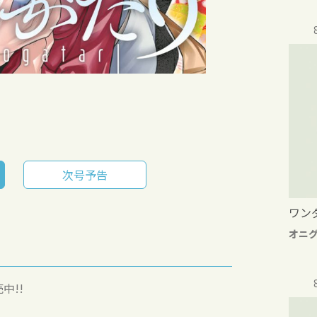
次号予告
ワン
オニ
中!!