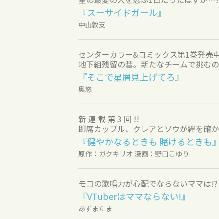
『スーサイドガール』
中山敦支
センターカラー&コミックス第1巻発売中
地下組残留の彗。新たなチームで挑むの
『そこで星屑見上げてろ』
奥悠
新 連 載 第 3 回 !!
即席カップル、クレアとソウが絆を確か
『健やかなるときも 賭けるときも
原作：ガクキリオ 漫画：野口こゆり
モコの歌唱力が心配でならないママは!?
『VTuberはママならない!』
あずまたま