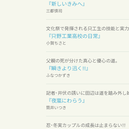
『新しいきみへ』
三都慎司
文化祭で発揮される只工生の技能と実力!
『只野工業高校の日常』
小賀ちさと
父親の死が分けた真心と優心の道。
『瞬きより迅く!!』
ふなつかずき
記者･井伏の誘いに田辺は道を踏み外し
『夜嵐にわらう』
筒井いつき
忍･冬実カップルの成長は止まらない!!