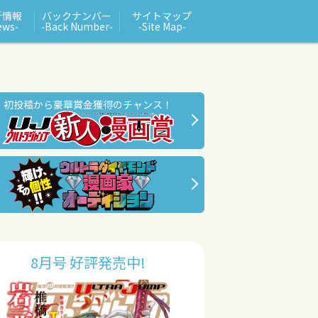
新情報
バックナンバー
サイトマップ
ews‑
‑Back Number‑
‑Site Map‑
初投稿から豪華賞金獲得のチャンス！
8月号 好評発売中!