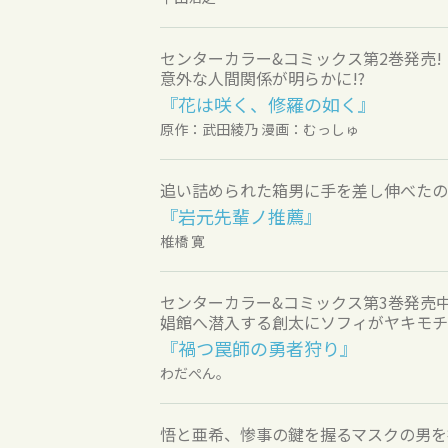
センターカラー&コミックス第2巻発売!
意外な人間関係が明らかに!?
『花は咲く、修羅の如く』
原作：武田綾乃 漫画：むっしゅ
追い詰められた箱男に手を差し伸べたのは
『岩元先輩ノ推薦』
椎橋 寛
センターカラー&コミックス第3巻発売中
娼館へ潜入する創太にソフィがヤキモチ!
『禍つ罠師の勇者狩り』
わだぺん。
悟と亜希、惨事の鍵を握るマスクの男を