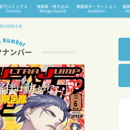
新刊コミックス
漫画賞・持ち込み
漫画家オーディション
最
‑Comics‑
‑Manga Award‑
‑Audition‑
‑N
2年6月特大号