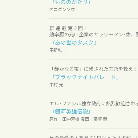
『もののがたり』
オニグンソウ
新 連 載 第 2 回 !
効率厨の元IT企業のサラリーマン･佑、
『あの世のタスク』
子新唯一
「静かなる夜」に残された志乃を救え!!
『ブラックナイトパレード』
中村 光
エル･ファシル独立政府に熱烈歓迎され
『銀河英雄伝説』
原作：田中芳樹 漫画：藤崎 竜
星の最愛の人を忍ぶ1日だったはずが…!