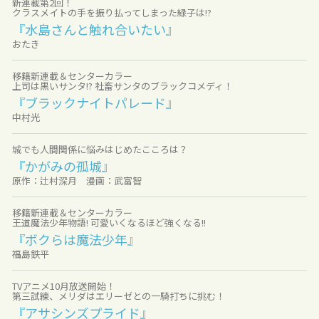
新連載第2回！
クラスメイトの手を振り払ってしまった緑子は!?
『水島さんと触れ合いたい』
おたき
移籍新連載＆センターカラー
上司は黒いサンタ!? 社畜サンタのブラックコメディ！
『ブラックナイトパレード』
中村光
城でも人間関係に悩みはじめたこころは？
『かがみの孤城』
原作：辻村深月 漫画：武富智
移籍新連載＆センターカラー
王道魔法少年物語! 可愛いくなるほど強くなる!!
『ボクらは魔法少年』
福島鉄平
TVアニメ10月放送開始！
第三試練、メリダはエリーゼとの一騎打ちに挑む！
『アサシンズプライド』