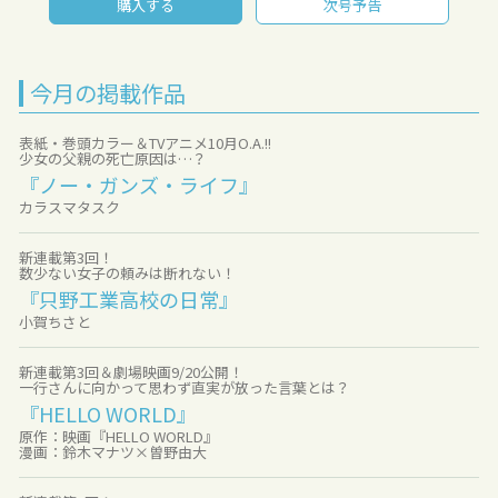
購入する
次号予告
今月の掲載作品
表紙・巻頭カラー＆TVアニメ10月O.A.!!
少女の父親の死亡原因は…？
『ノー・ガンズ・ライフ』
カラスマタスク
新連載第3回！
数少ない女子の頼みは断れない！
『只野工業高校の日常』
小賀ちさと
新連載第3回＆劇場映画9/20公開！
一行さんに向かって思わず直実が放った言葉とは？
『HELLO WORLD』
原作：映画『HELLO WORLD』
漫画：鈴木マナツ×曽野由大