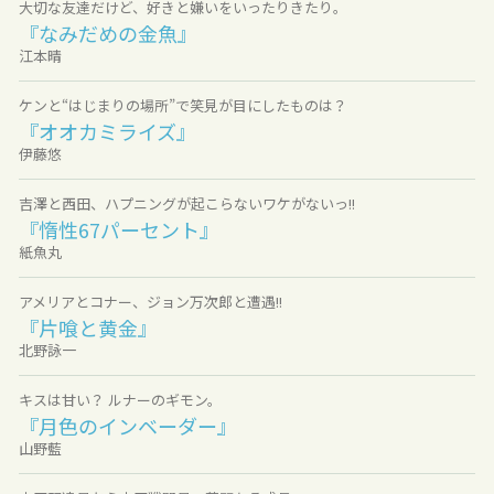
大切な友達だけど、好きと嫌いをいったりきたり。
『なみだめの金魚』
江本晴
ケンと“はじまりの場所”で笑見が目にしたものは？
『オオカミライズ』
伊藤悠
吉澤と西田、ハプニングが起こらないワケがないっ!!
『惰性67パーセント』
紙魚丸
アメリアとコナー、ジョン万次郎と遭遇!!
『片喰と黄金』
北野詠一
キスは甘い？ ルナーのギモン。
『月色のインベーダー』
山野藍