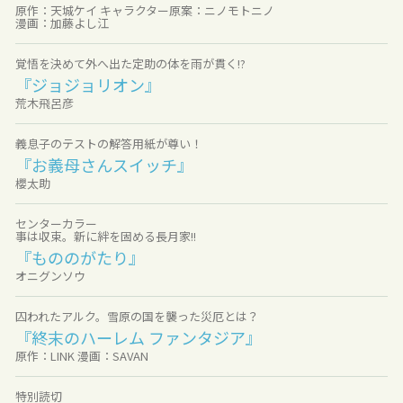
原作：天城ケイ キャラクター原案：ニノモトニノ
漫画：加藤よし江
覚悟を決めて外へ出た定助の体を雨が貫く!?
『ジョジョリオン』
荒木飛呂彦
義息子のテストの解答用紙が尊い！
『お義母さんスイッチ』
櫻太助
センターカラー
事は収束。新に絆を固める長月家!!
『もののがたり』
オニグンソウ
囚われたアルク。雪原の国を襲った災厄とは？
『終末のハーレム ファンタジア』
原作：LINK 漫画：SAVAN
特別読切