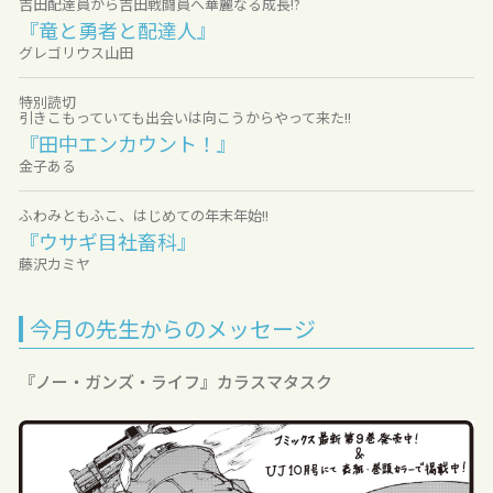
吉田配達員から吉田戦闘員へ華麗なる成長!?
『竜と勇者と配達人』
グレゴリウス山田
特別読切
引きこもっていても出会いは向こうからやって来た!!
『田中エンカウント！』
金子ある
ふわみともふこ、はじめての年末年始!!
『ウサギ目社畜科』
藤沢カミヤ
今月の先生からのメッセージ
『ノー・ガンズ・ライフ』カラスマタスク
『