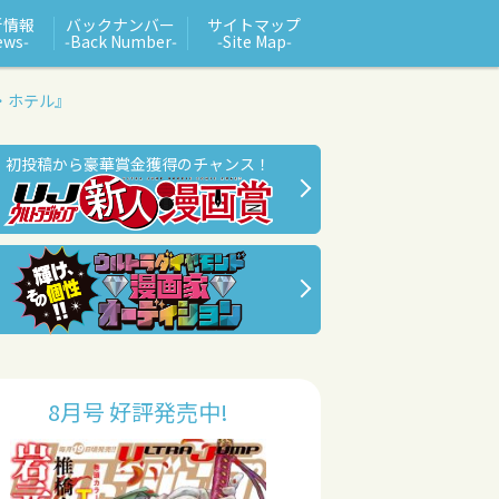
新情報
バックナンバー
サイトマップ
ews‑
‑Back Number‑
‑Site Map‑
・ホテル』
初投稿から豪華賞金獲得のチャンス！
8月号 好評発売中!