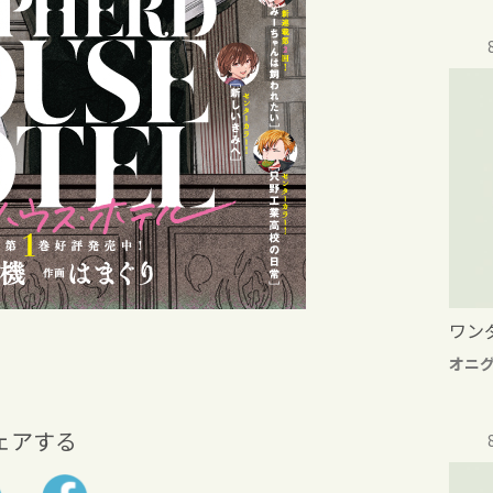
ワン
オニ
ェアする