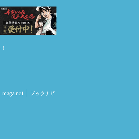
る！
s‑maga.net
ブックナビ