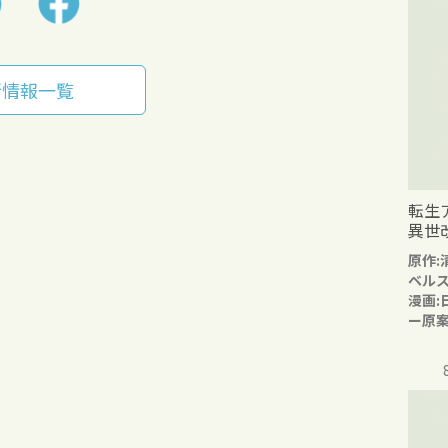
新情報一覧
転生
異世
原作:
ベル
漫画:
ー原案