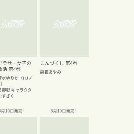
アラサー女子の
こんづくし 第4巻
改活 第4巻
森長あやみ
清水ゆりか（HJノ
ス）
日野彰 キャラクタ
:すざく
8月19日発売!
8月19日発売!