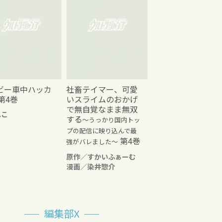
ビー車中ハッカ
社畜テイマー、可愛
第4巻
いスライムのおかげ
で無自覚なまま無双
れこ
する
～うっかり国内トッ
プの配信に映り込んで最
第4巻
強がバレました～
原作／すかいふぁーむ
漫画／染井惣介
編集部X