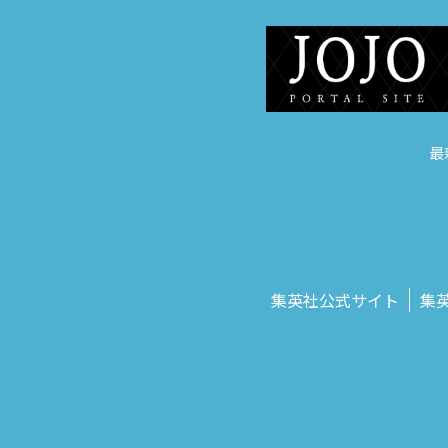
最
集英社公式サイト
集