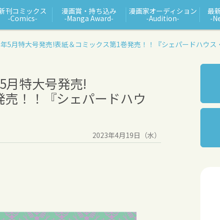
新刊コミックス
漫画賞・持ち込み
漫画家オーディション
最
‑Comics‑
‑Manga Award‑
‑Audition‑
‑N
3年5月特大号発売!
表紙＆コミックス第1巻発売！！『シェパードハウス
5月特大号発売!
発売！！『シェパードハウ
2023年4月19日（水）