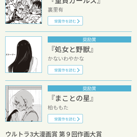
裏里有
受賞作を読む
奨励賞
『処女と野獣』
かないわやかな
受賞作を読む
奨励賞
『まことの星』
柏ももた
受賞作を読む
ウルトラ3大漫画賞 第９回作画大賞