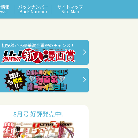
新情報
バックナンバー
サイトマップ
ews‑
‑Back Number‑
‑Site Map‑
初投稿から豪華賞金獲得のチャンス！
8月号 好評発売中!