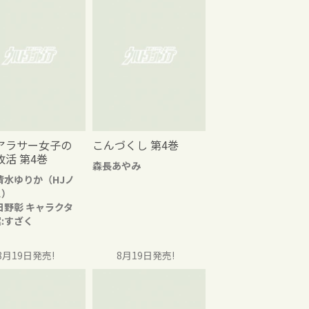
アラサー女子の
こんづくし 第4巻
改活 第4巻
森長あやみ
清水ゆりか（HJノ
ス）
日野彰 キャラクタ
:すざく
8月19日発売!
8月19日発売!