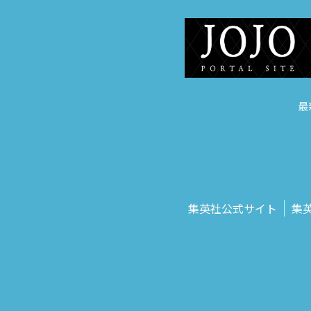
最
集英社公式サイト
集