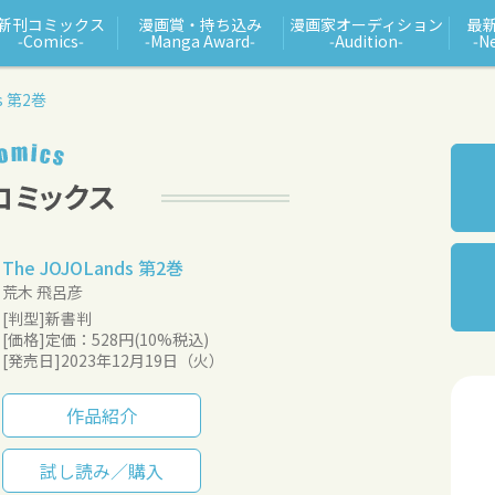
新刊コミックス
漫画賞・持ち込み
漫画家オーディション
最
‑Comics‑
‑Manga Award‑
‑Audition‑
‑N
ds 第2巻
The JOJOLands 第2巻
荒木 飛呂彦
[判型]新書判
[価格]定価：528円(10%税込)
[発売日]2023年12月19日（火）
作品紹介
試し読み／購入