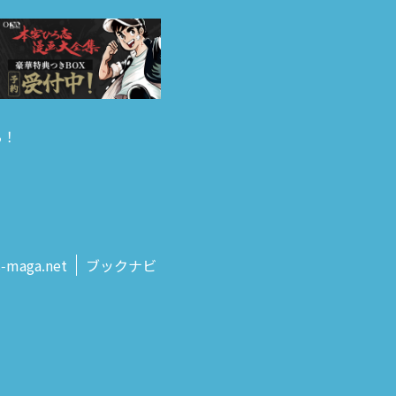
る！
s‑maga.net
ブックナビ