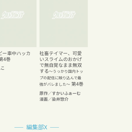
ビー車中ハッカ
社畜テイマー、可愛
第4巻
いスライムのおかげ
で無自覚なまま無双
れこ
する
～うっかり国内トッ
プの配信に映り込んで最
第4巻
強がバレました～
原作／すかいふぁーむ
漫画／染井惣介
編集部X