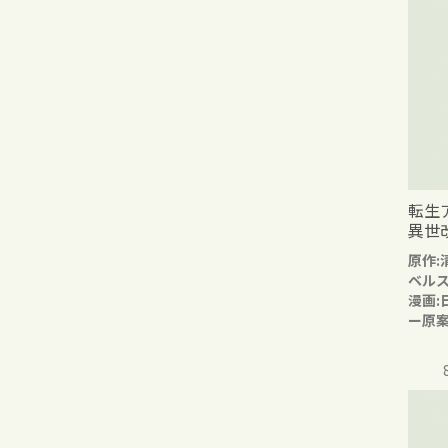
転生
異世
原作:
ベル
漫画:
ー原案