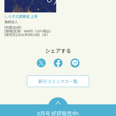
しらずの遭難星 上巻
瀬野反人
[判型]B6判
[価格]定価：660円（10％税込）
[発売日]2021年8月18日（水）
シェアする
新刊コミックス一覧
8月号 好評発売中!