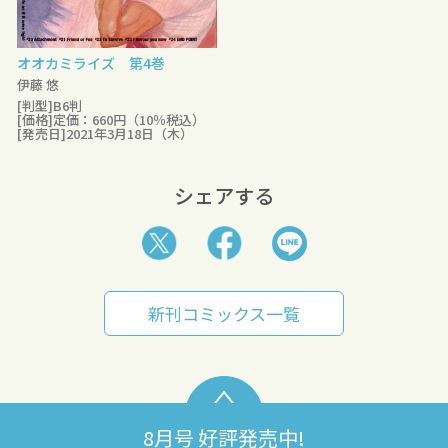
オオカミライズ 第4巻
伊藤 悠
[判型]B6判
[価格]定価：660円（10％税込）
[発売日]2021年3月18日（木）
シェアする
新刊コミックス一覧
8月号 好評発売中!