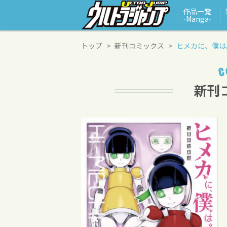
作品一覧
‑Manga‑
トップ
新刊コミックス
ヒメカに、僕は