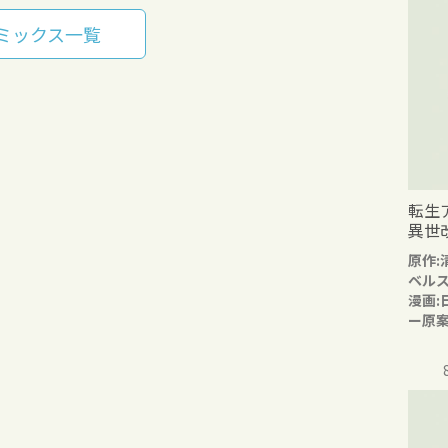
ミックス一覧
転生
異世
原作:
ベル
漫画:
ー原案