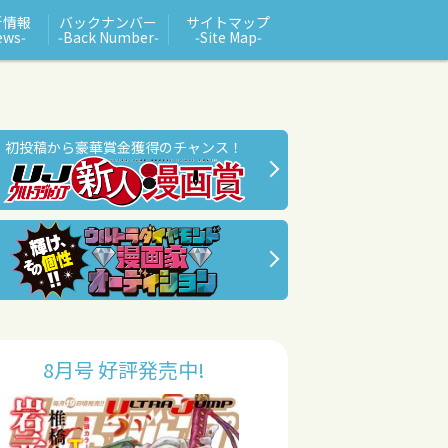
新情報
バックナンバー
サイトマップ
ews‑
‑Back Number‑
‑Site Map‑
初投稿から豪華賞金獲得のチャンス！
8月号 好評発売中!