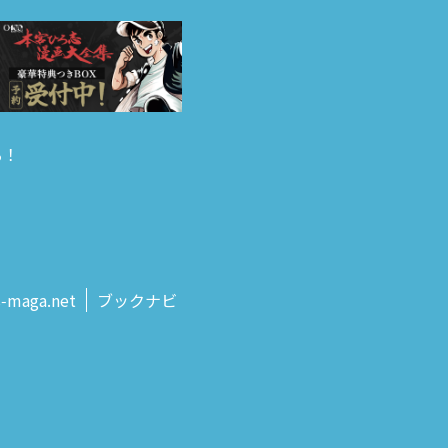
る！
s‑maga.net
ブックナビ