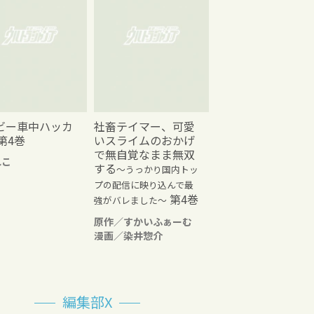
ビー車中ハッカ
社畜テイマー、可愛
第4巻
いスライムのおかげ
で無自覚なまま無双
れこ
する
～うっかり国内トッ
プの配信に映り込んで最
第4巻
強がバレました～
原作／すかいふぁーむ
漫画／染井惣介
編集部X