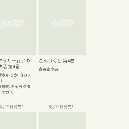
アラサー女子の
こんづくし 第4巻
改活 第4巻
森長あやみ
清水ゆりか（HJノ
ス）
日野彰 キャラクタ
:すざく
8月19日発売!
8月19日発売!