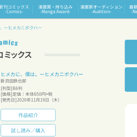
新刊コミックス
漫画賞・持ち込み
漫画家オーディション
最
‑Comics‑
‑Manga Award‑
‑Audition‑
‑N
。ーヒメカニボクハー
ヒメカに、僕は。ーヒメカニボクハー
新貝田鉄也郎
[判型]B6判
[価格]定価：本体650円+税
[発売日]2020年11月19日（木）
作品紹介
試し読み／購入