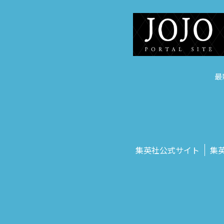
最
集英社公式サイト
集