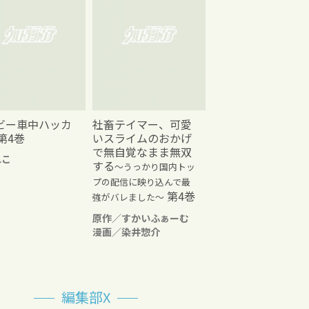
ビー車中ハッカ
社畜テイマー、可愛
第4巻
いスライムのおかげ
で無自覚なまま無双
れこ
する
～うっかり国内トッ
プの配信に映り込んで最
第4巻
強がバレました～
原作／すかいふぁーむ
漫画／染井惣介
編集部X