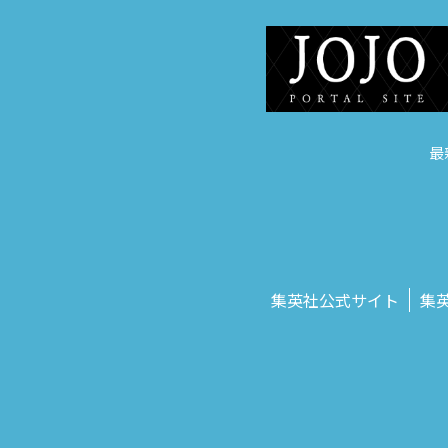
最
集英社公式サイト
集