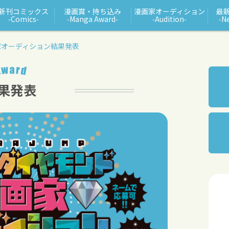
新刊コミックス
漫画賞・持ち込み
漫画家オーディション
最
‑Comics‑
‑Manga Award‑
‑Audition‑
‑N
家オーディション結果発表