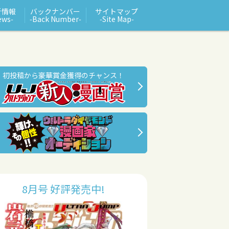
新情報
バックナンバー
サイトマップ
ews‑
‑Back Number‑
‑Site Map‑
初投稿から豪華賞金獲得のチャンス！
8月号 好評発売中!