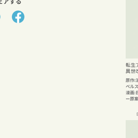
ェアする
転生
異世
原作:
ベル
漫画:
ー原案