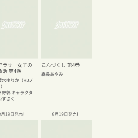
アラサー女子の
こんづくし 第4巻
改活 第4巻
森長あやみ
清水ゆりか（HJノ
ス）
日野彰 キャラクタ
:すざく
8月19日発売!
8月19日発売!