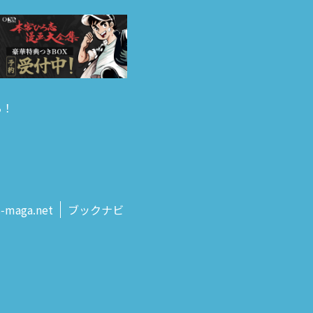
る！
s‑maga.net
ブックナビ