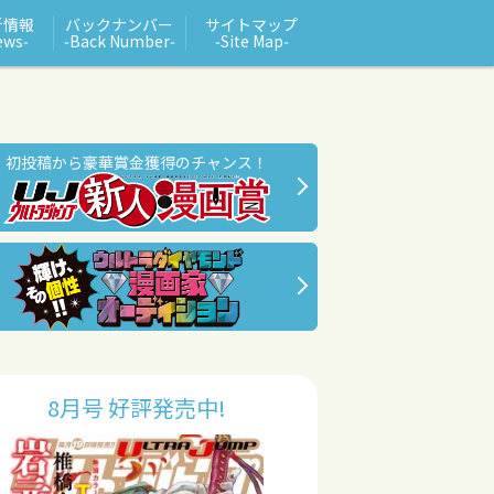
新情報
バックナンバー
サイトマップ
ews‑
‑Back Number‑
‑Site Map‑
初投稿から豪華賞金獲得のチャンス！
8月号 好評発売中!