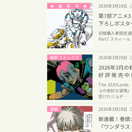
★ 最 新 号 ★
2026年3月19日
第7部アニメ3
下ろしポスタ
初版購入者限定通
Part7 ステ
最新コミックス
2026年3月19日
2026年3月
好 評 発 売 中 !
The JOJOLa
ョの奇妙な冒険』 
受けたジョデ…
連載
2026年3月19日
新連載！巻頭
『ワンダラス