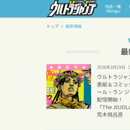
作品一覧
‑Manga‑
トップ
最新情報
★ 最 新 号 ★
2026年3月19日
ウルトラジャン
表紙＆コミッ
ール・ラン 
配信開始！
『The JOJOL
荒木飛呂彦