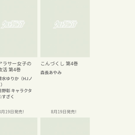
アラサー女子の
こんづくし 第4巻
改活 第4巻
森長あやみ
清水ゆりか（HJノ
ス）
日野彰 キャラクタ
:すざく
8月19日発売!
8月19日発売!