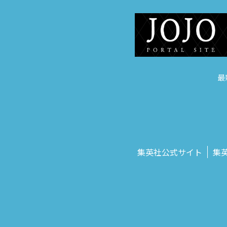
最
集英社公式サイト
集