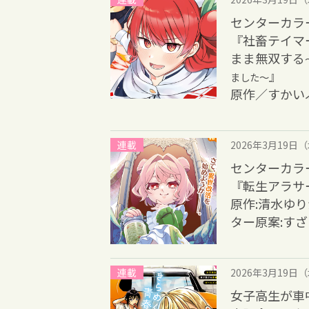
センターカラ
『社畜テイマ
まま無双する
』
ました～
原作／すかい
連載
2026年3月19日
センターカラ
『転生アラサ
原作:清水ゆり
ター原案:すざ
連載
2026年3月19日
女子高生が車中