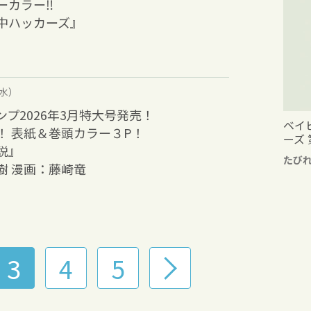
カラー‼︎
中ハッカーズ』
（水）
プ2026年3月特大号発売！
ベイ
！ 表紙＆巻頭カラー３P！
ーズ 
説』
たび
樹 漫画：藤崎竜
3
4
5