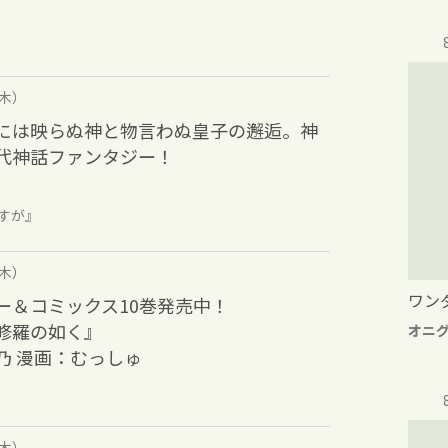
（木）
には映らぬ神と物言わぬ皇子の邂逅。神
代神話ファンタジー！
よすが』
（木）
ワン
ー＆コミックス10巻発売中！
修羅の如く』
オニ
乃 漫画：むっしゅ
（木）