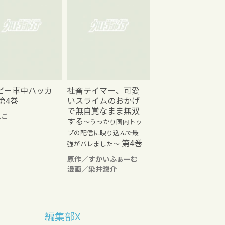
ビー車中ハッカ
社畜テイマー、可愛
第4巻
いスライムのおかげ
で無自覚なまま無双
れこ
する
～うっかり国内トッ
プの配信に映り込んで最
第4巻
強がバレました～
原作／すかいふぁーむ
漫画／染井惣介
編集部X