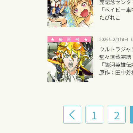
売記念センター
『ベイビー車
たびれこ
★ 最 新 号 ★
2026年2月18日
ウルトラジャン
堂々連載完結
『銀河英雄伝
原作：田中芳
1
2