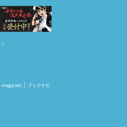
る！
s‑maga.net
ブックナビ