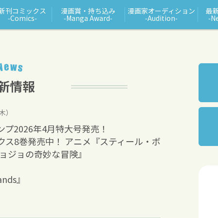
新刊コミックス
漫画賞・持ち込み
漫画家オーディション
最
‑Comics‑
‑Manga Award‑
‑Audition‑
‑N
（木）
プ2026年4月特大号発売！
クス8巻発売中！ アニメ『スティール・ボ
ジョジョの奇妙な冒険』
ands』