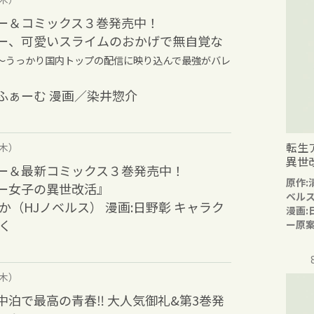
ー＆コミックス３巻発売中！
ー、可愛いスライムのおかげで無自覚な
～うっかり国内トップの配信に映り込んで最強がバレ
ふぁーむ 漫画／染井惣介
転生
（木）
異世
ー＆最新コミックス３巻発売中！
原作:
ー女子の異世改活』
ベル
か（HJノベルス） 漫画:日野彰 キャラク
漫画:
く
ー原案
（木）
泊で最高の青春‼︎ 大人気御礼&第3巻発