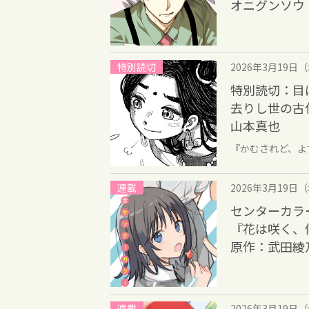
オニグンソウ
特別読切
2026年3月19日
特別読切：目
去りし世の古
山本真也
『かむされど、
連載
2026年3月19日
センターカラ
『花は咲く、
原作：武田綾
連載
2026年3月19日