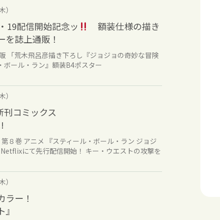
（木）
・19配信開始記念ッ
額装仕様の描き
ーを誌上通販！
販 「荒木飛呂彦描き下ろし『ジョジョの奇妙な冒険
ィール・ボール・ラン』額装B4ポスター
（木）
の新刊コミックス
!
nds 第８巻 アニメ 『スティール・ボール・ラン ジョジ
Netflixにて先行配信開始！ キー・ウエストの攻撃を
（木）
カラー！
ト』