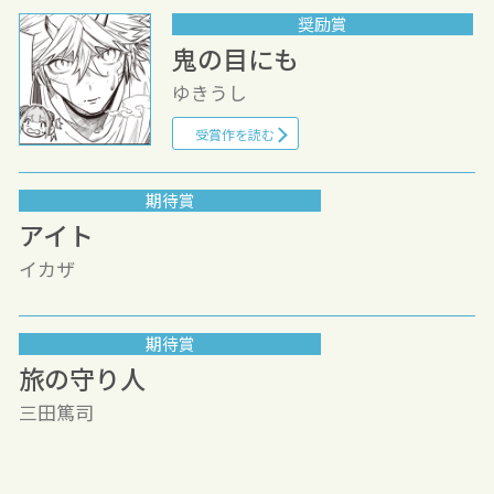
奨励賞
鬼の目にも
ゆきうし
受賞作を読む
期待賞
アイト
イカザ
期待賞
旅の守り人
三田篤司