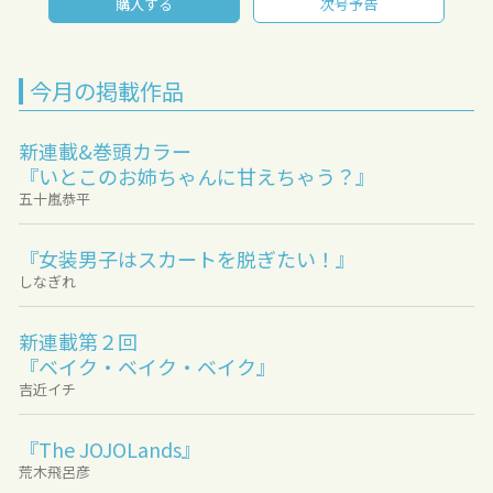
購入する
次号予告
今月の掲載作品
新連載&巻頭カラー
『いとこのお姉ちゃんに甘えちゃう？』
五十嵐恭平
『女装男子はスカートを脱ぎたい！』
しなぎれ
新連載第２回
『ベイク・ベイク・ベイク』
吉近イチ
『The JOJOLands』
荒木飛呂彦