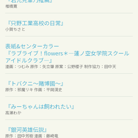
椎橋寛
『只野工業高校の日常』
小賀ちさと
表紙&センターカラー
『ラブライブ！flowers＊―蓮ノ空女学院スクール
アイドルクラブ―』
漫画：つむみ 原作：矢立肇 原案：公野櫻子 制作協力：田中天
『トバクニ～賭博國～』
原作：邪魔リキ 作画：平岡滉史
『みーちゃんは飼われたい』
高瀬わか
『銀河英雄伝説』
原作：田中芳樹 漫画：藤崎竜