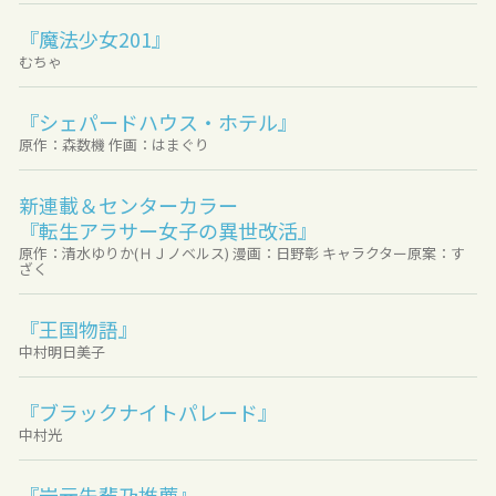
『魔法少女201』
むちゃ
『シェパードハウス・ホテル』
原作：森数機 作画：はまぐり
新連載＆センターカラー
『転生アラサー女子の異世改活』
原作：清水ゆりか(ＨＪノベルス) 漫画：日野彰 キャラクター原案：す
ざく
『王国物語』
中村明日美子
『ブラックナイトパレード』
中村光
『岩元先輩乃推薦』