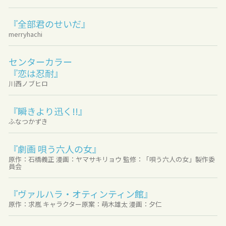
『全部君のせいだ』
merryhachi
センターカラー
『恋は忍耐』
川西ノブヒロ
『瞬きより迅く!!』
ふなつかずき
『劇画 唄う六人の女』
原作：石橋義正 漫画：ヤマサキリョウ 監修：「唄う六人の女」製作委
員会
『ヴァルハラ・オティンティン館』
原作：求嵐 キャラクター原案：萌木雄太 漫画：夕仁