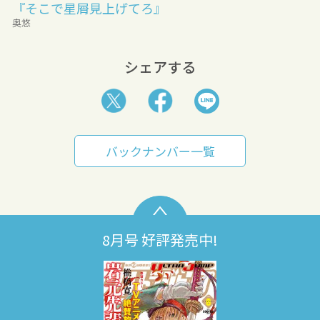
『そこで星屑見上げてろ』
奥悠
シェアする
バックナンバー一覧
8月号 好評発売中!