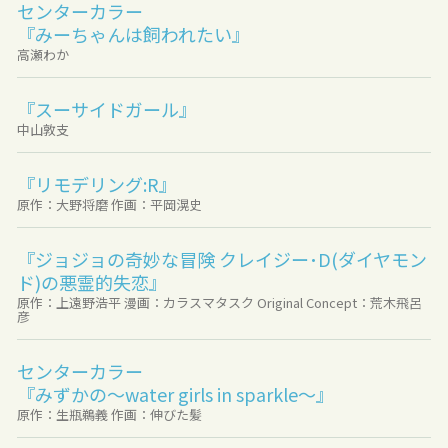
センターカラー
『みーちゃんは飼われたい』
高瀬わか
『スーサイドガール』
中山敦支
『リモデリング:R』
原作：大野将磨 作画：平岡滉史
『ジョジョの奇妙な冒険 クレイジー･D(ダイヤモン
ド)の悪霊的失恋』
原作：上遠野浩平 漫画：カラスマタスク Original Concept：荒木飛呂
彦
センターカラー
『みずかの～water girls in sparkle～』
原作：生瓶鵜義 作画：伸びた髪