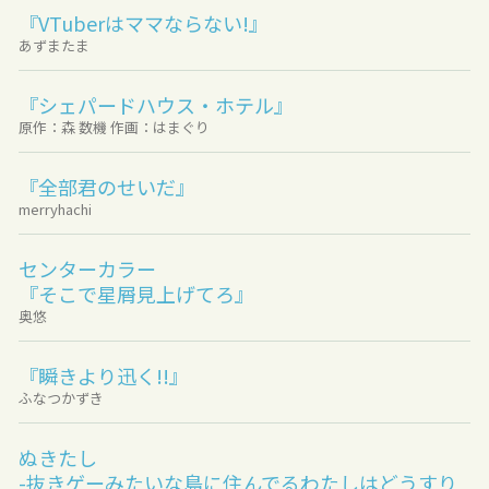
『VTuberはママならない!』
あずまたま
『シェパードハウス・ホテル』
原作：森 数機 作画：はまぐり
『全部君のせいだ』
merryhachi
センターカラー
『そこで星屑見上げてろ』
奥悠
『瞬きより迅く!!』
ふなつかずき
ぬきたし
-抜きゲーみたいな島に住んでるわたしはどうすり