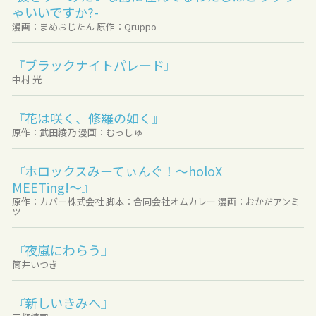
ゃいいですか?-
漫画：まめおじたん 原作：Qruppo
『ブラックナイトパレード』
中村 光
『花は咲く、修羅の如く』
原作：武田綾乃 漫画：むっしゅ
『ホロックスみーてぃんぐ！〜holoX
MEETing!〜』
原作：カバー株式会社 脚本：合同会社オムカレー 漫画：おかだアンミ
ツ
『夜嵐にわらう』
筒井いつき
『新しいきみへ』