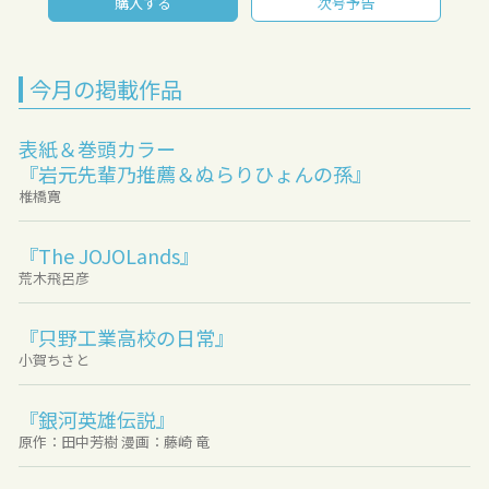
購入する
次号予告
今月の掲載作品
表紙＆巻頭カラー
『岩元先輩乃推薦＆ぬらりひょんの孫』
椎橋寛
『The JOJOLands』
荒木飛呂彦
『只野工業高校の日常』
小賀ちさと
『銀河英雄伝説』
原作：田中芳樹 漫画：藤崎 竜