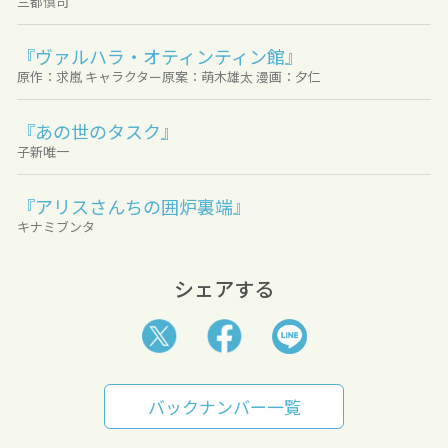
三都慎司
『ヴァルハラ・オティンティン館』
原作：求嵐 キャラクター原案：萌木雄太 漫画：夕仁
『あの世のタスク』
子新唯一
『アリスさんちの囲炉裏端』
キナミブンタ
シェアする
バックナンバー一覧