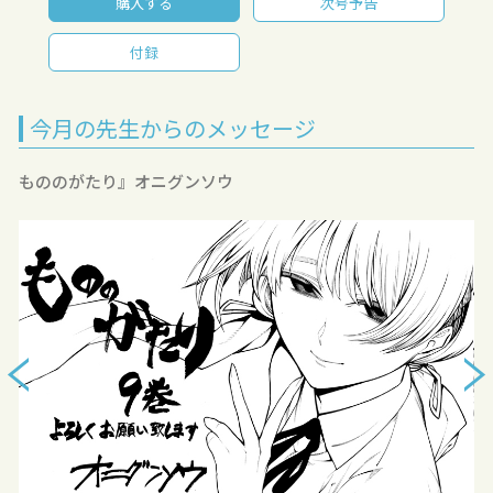
購入する
次号予告
付録
今月の先生からのメッセージ
もののがたり』オニグンソウ
『