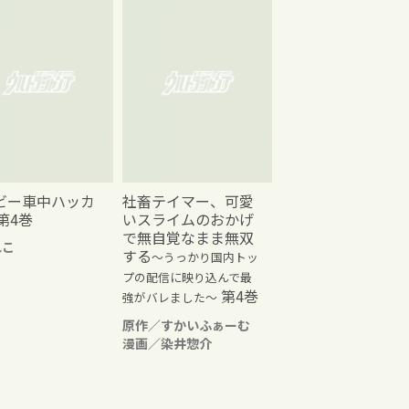
ビー車中ハッカ
社畜テイマー、可愛
第4巻
いスライムのおかげ
で無自覚なまま無双
れこ
する
～うっかり国内トッ
プの配信に映り込んで最
第4巻
強がバレました～
原作／すかいふぁーむ
漫画／染井惣介