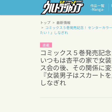
作品一覧
‑Manga‑
トップ
最新情報
コミックス５巻発売記念！ センターカラ
たい！』
しなぎれ
連載
コミックス５巻発売記念
いつもは杏平の家で女装
ス会の後、その関係に変化
『女装男子はスカートを
しなぎれ