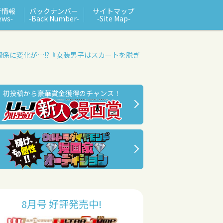
新情報
バックナンバー
サイトマップ
ews‑
‑Back Number‑
‑Site Map‑
係に変化が…!?
『女装男子はスカートを脱ぎ
初投稿から豪華賞金獲得のチャンス！
8月号 好評発売中!