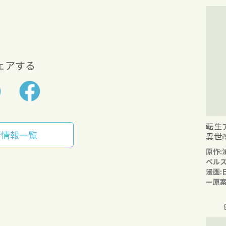
ェアする
転生
新情報一覧
異世
原作:
ベル
漫画:
ー原案