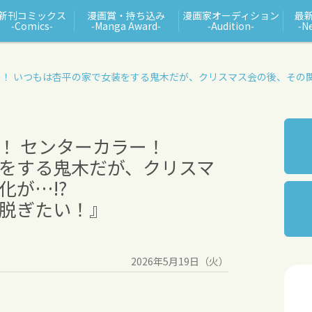
新刊コミックス
漫画賞・持ち込み
漫画家オーディション
最
‑Comics‑
‑Manga Award‑
‑Audition‑
‑N
ー！
いつもは杏平の家で女装をする鬼木だが、クリスマス会の後、その関
！ センターカラー！
をする鬼木だが、クリスマ
が…!?
脱ぎたい！』
2026年5月19日（火）