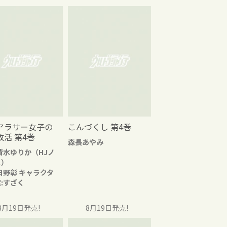
アラサー女子の
こんづくし 第4巻
改活 第4巻
森長あやみ
清水ゆりか（HJノ
ス）
日野彰 キャラクタ
:すざく
8月19日発売!
8月19日発売!