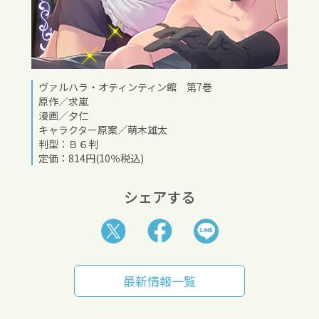
ヴァルハラ・オティンティン館 第7巻
原作／求嵐
漫画／夕仁
キャラクター原案／萌木雄太
判型：Ｂ６判
定価：814円(10％税込)
シェアする
最新情報一覧