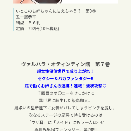
いとこのお姉ちゃんに甘えちゃう？ 第3巻
五十嵐恭平
判型：Ｂ６判
定価：792円(10％税込)
ヴァルハラ・オティンティン館 第７巻
超女性優位世界で成り上がれ！
セクシー＆バカファンタジー!!
館で働くお姉さんの連携！連戦！波状攻撃♡
千回目のオ〇ニーをきっかけに
異世界に転生した飯島翔太。
男嫌いの皇帝陛下に女装がバレてしまうピンチを脱し、
次なるステージの厨房で待ち受けるのは
「ウサ耳」に「メイド」にもう一人は…!?
異世界男娼ファンタジー、第7巻!!