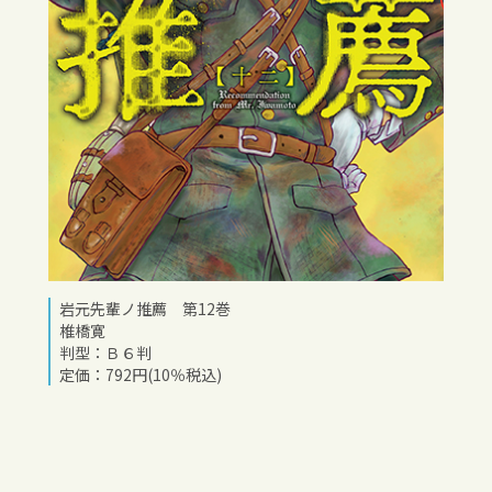
岩元先輩ノ推薦 第12巻
椎橋寛
判型：Ｂ６判
定価：792円(10％税込)