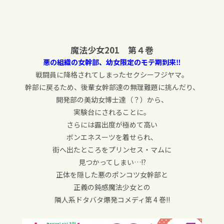
魔法少女201 第４巻
悪の組織の女幹部、幼女限定のモテ期到来‼︎
戦闘員に降格されてしまったセクシーフジヤマ。
幹部に戻るため、後輩女幹部達の無理難題に挑んだり、
開発部の美幼女博士達（？）から、
実験台にされることに。
さらには露出度が極めて高い
ボンエネスーツを着せられ、
街へ出たところをプリンセス・マムに
見つかってしまい…!?
正体を隠した悪のポンコツ女幹部と
正義の鈍感魔法少女との
隣人系ドタバタ爆発コメディ第 4 巻!!