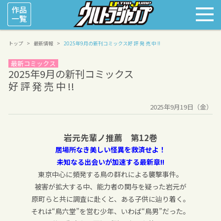
トップ
最新情報
2025年9月の新刊コミックス
好 評 発 売 中 !!
最新コミックス
2025年9月の新刊コミックス
好 評 発 売 中 !!
2025年9月19日（金）
岩元先輩ノ推薦 第12巻
居場所なき美しい怪異を救済せよ！
未知なる出会いが加速する最新章!!
東京中心に頻発する鳥の群れによる襲撃事件。
被害が拡大する中、能力者の関与を疑った岩元が
原町らと共に調査に赴くと、ある子供に辿り着く。
それは“鳥六堂”を営む少年、いわば“鳥男”だった。