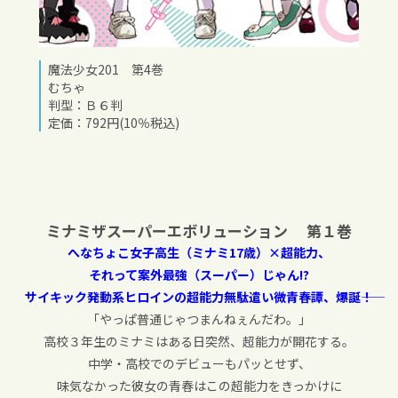
魔法少女201 第4巻
むちゃ
判型：Ｂ６判
定価：792円(10％税込)
ミナミザスーパーエボリューション 第１巻
へなちょこ女子高生（ミナミ17歳）×超能力、
それって案外最強（スーパー）じゃん!?
サイキック発動系ヒロインの超能力無駄遣い微青春譚、爆誕――！
「やっぱ普通じゃつまんねぇんだわ。」
高校３年生のミナミはある日突然、超能力が開花する。
中学・高校でのデビューもパッとせず、
味気なかった彼女の青春はこの超能力をきっかけに