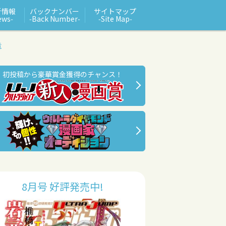
新情報
バックナンバー
サイトマップ
ews‑
‑Back Number‑
‑Site Map‑
竜
初投稿から豪華賞金獲得のチャンス！
8月号 好評発売中!