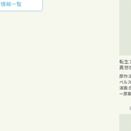
新情報一覧
転生
異世
原作:
ベル
漫画:
ー原案