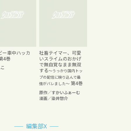
ビー車中ハッカ
社畜テイマー、可愛
第4巻
いスライムのおかげ
で無自覚なまま無双
れこ
する
～うっかり国内トッ
プの配信に映り込んで最
第4巻
強がバレました～
原作／すかいふぁーむ
漫画／染井惣介
編集部X