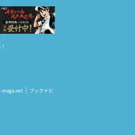
る！
s‑maga.net
ブックナビ