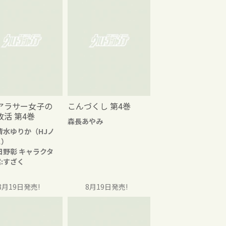
アラサー女子の
こんづくし 第4巻
改活 第4巻
森長あやみ
清水ゆりか（HJノ
ス）
日野彰 キャラクタ
:すざく
8月19日発売!
8月19日発売!