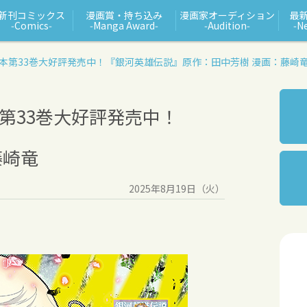
新刊コミックス
漫画賞・持ち込み
漫画家オーディション
最
‑Comics‑
‑Manga Award‑
‑Audition‑
‑N
本第33巻大好評発売中！
『銀河英雄伝説』
原作：田中芳樹 漫画：藤崎
第33巻大好評発売中！
藤崎竜
2025年8月19日（火）