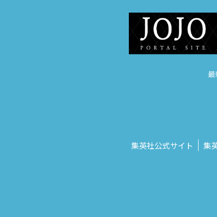
最
集英社公式サイト
集