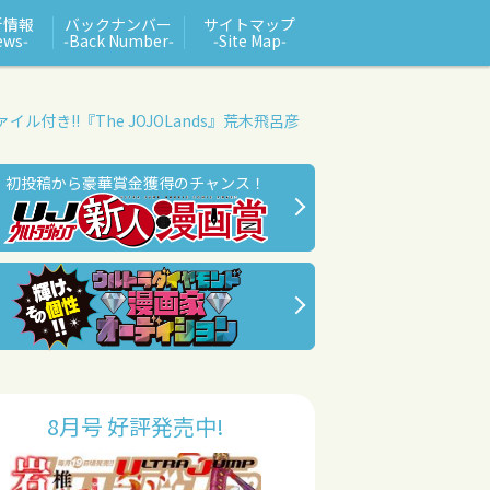
新情報
バックナンバー
サイトマップ
ews‑
‑Back Number‑
‑Site Map‑
ァイル付き!!
『The JOJOLands』
荒木飛呂彦
初投稿から豪華賞金獲得のチャンス！
8月号 好評発売中!