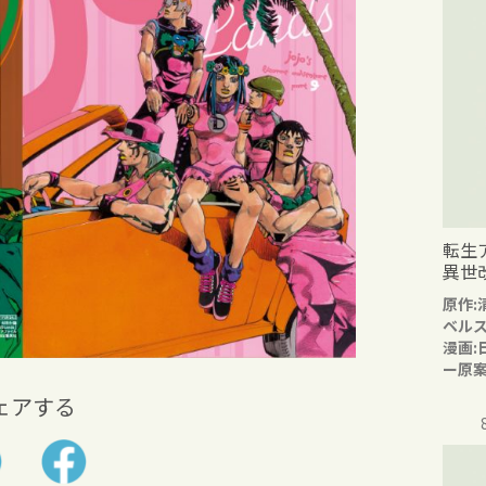
転生
異世
原作:
ベル
漫画:
ー原案
ェアする