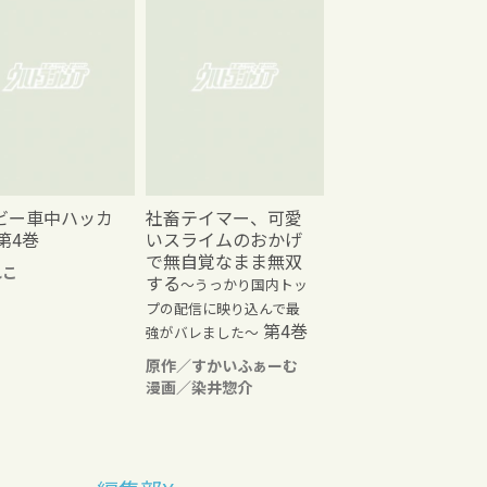
ビー車中ハッカ
社畜テイマー、可愛
第4巻
いスライムのおかげ
で無自覚なまま無双
れこ
する
～うっかり国内トッ
プの配信に映り込んで最
第4巻
強がバレました～
原作／すかいふぁーむ
漫画／染井惣介