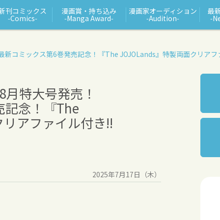
新刊コミックス
漫画賞・持ち込み
漫画家オーディション
最
‑Comics‑
‑Manga Award‑
‑Audition‑
‑N
最新コミックス第6巻発売記念！『The JOJOLands』特製両面クリアフ
年8月特大号発売！
記念！『The
面クリアファイル付き!!
2025年7月17日（木）