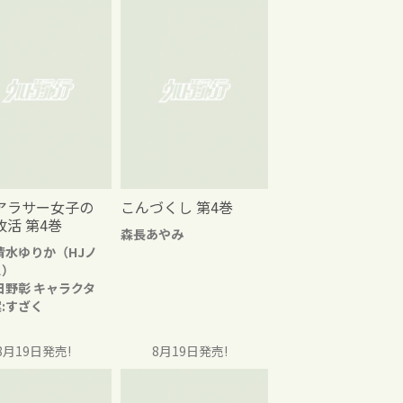
アラサー女子の
こんづくし 第4巻
改活 第4巻
森長あやみ
清水ゆりか（HJノ
ス）
日野彰 キャラクタ
:すざく
8月19日発売!
8月19日発売!