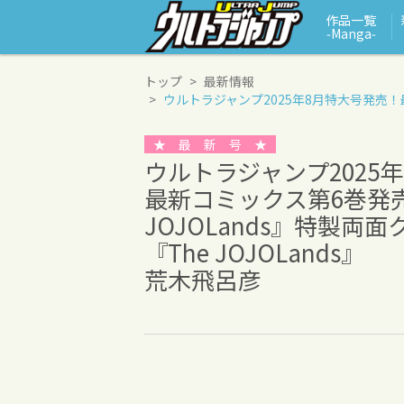
作品一覧
‑Manga‑
トップ
最新情報
ウルトラジャンプ2025年8月特大号発売！
★ 最 新 号 ★
ウルトラジャンプ2025
最新コミックス第6巻発売
JOJOLands』特製両
『The JOJOLands』
荒木飛呂彦