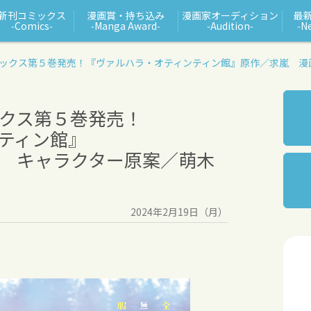
新刊コミックス
漫画賞・持ち込み
漫画家オーディション
最
‑Comics‑
‑Manga Award‑
‑Audition‑
‑N
ックス第５巻発売！
『ヴァルハラ・オティンティン館』
原作／求嵐 漫
クス第５巻発売！
ティン館』
 キャラクター原案／萌木
2024年2月19日（月）