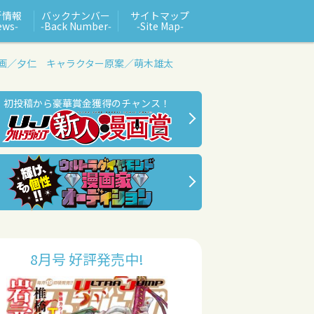
新情報
バックナンバー
サイトマップ
ews‑
‑Back Number‑
‑Site Map‑
画／夕仁 キャラクター原案／萌木雄太
初投稿から豪華賞金獲得のチャンス！
8月号 好評発売中!