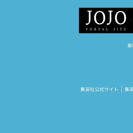
最
集英社公式サイト
集