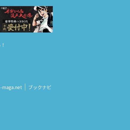
る！
s‑maga.net
ブックナビ