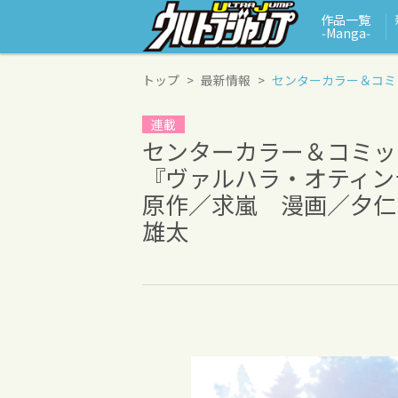
作品一覧
‑Manga‑
トップ
最新情報
センターカラー＆コミ
連載
センターカラー＆コミッ
『ヴァルハラ・オティン
原作／求嵐 漫画／夕仁
雄太