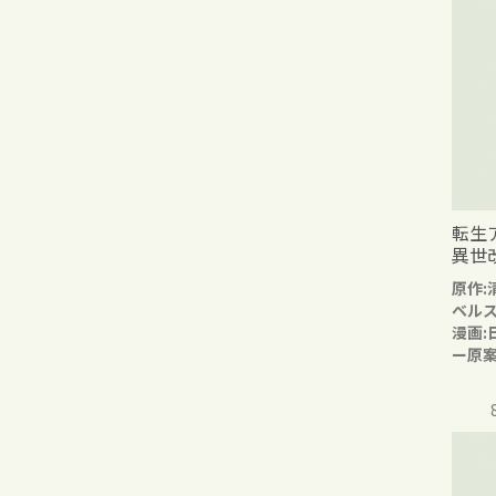
転生
異世
原作:
ベル
漫画:
ー原案