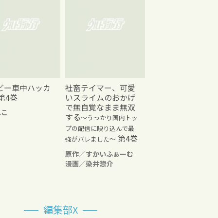
ビー車中ハッカ
社畜テイマー、可愛
第4巻
いスライムのおかげ
で無自覚なまま無双
れこ
する
～うっかり国内トッ
プの配信に映り込んで最
第4巻
強がバレました～
原作／すかいふぁーむ
漫画／染井惣介
編集部X