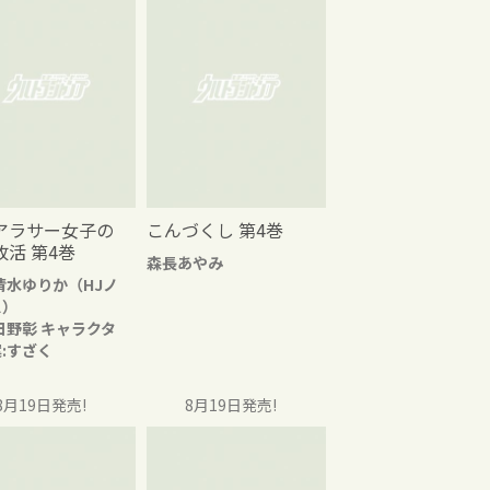
アラサー女子の
こんづくし 第4巻
改活 第4巻
森長あやみ
清水ゆりか（HJノ
ス）
日野彰 キャラクタ
:すざく
8月19日発売!
8月19日発売!