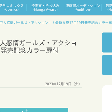
新刊コミックス
漫画賞・持ち込み
漫画家オーディション
最
‑Comics‑
‑Manga Award‑
‑Audition‑
‑N
巨大感情ガールズ・アクション！！最新８巻12月19日発売記念カラー
大感情ガールズ・アクショ
日発売記念カラー扉付
2023年12月19日（火）