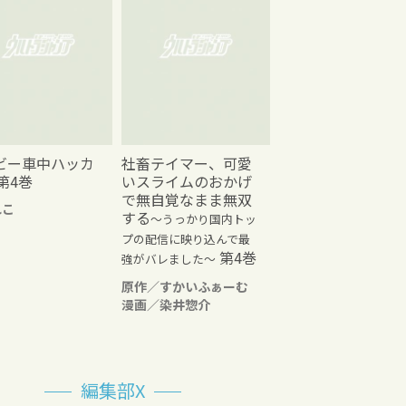
ビー車中ハッカ
社畜テイマー、可愛
第4巻
いスライムのおかげ
で無自覚なまま無双
れこ
する
～うっかり国内トッ
プの配信に映り込んで最
第4巻
強がバレました～
原作／すかいふぁーむ
漫画／染井惣介
編集部X