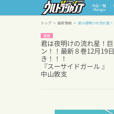
作品一覧
‑Manga‑
トップ
最新情報
君は夜明けの流れ星！
連載
君は夜明けの流れ星！巨
ン！！最新８巻12月19
き！！！
『スーサイドガール 』
中山敦支