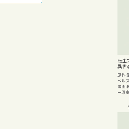
転生
異世
原作:
ベル
漫画:
ー原案