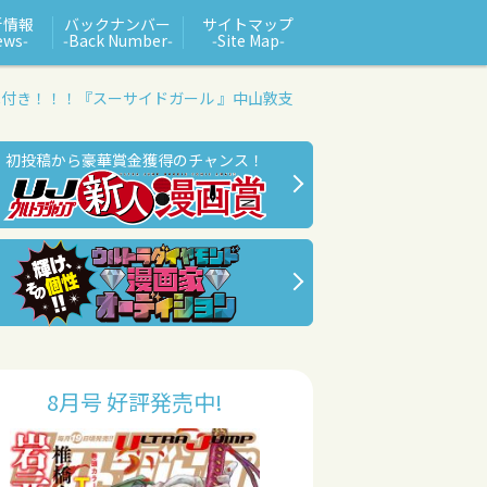
新情報
バックナンバー
サイトマップ
ews‑
‑Back Number‑
‑Site Map‑
扉付き！！！
『スーサイドガール 』
中山敦支
初投稿から豪華賞金獲得のチャンス！
8月号 好評発売中!