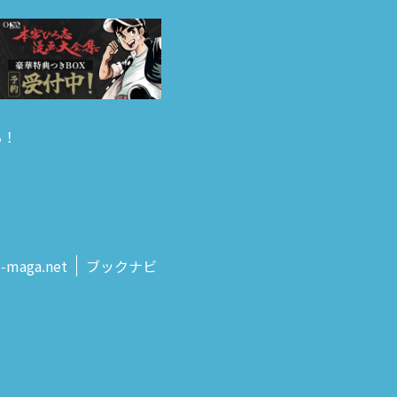
る！
s‑maga.net
ブックナビ