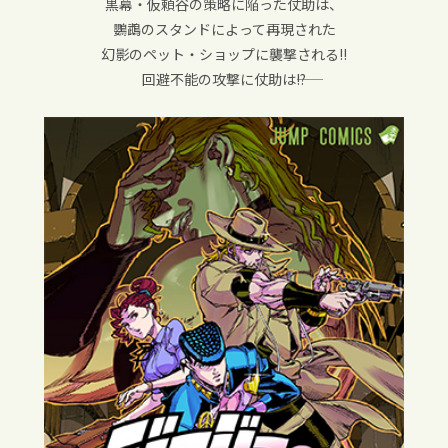
黒幕・仮頼谷の策略に陥った仗助は、
鸚鵡のスタンドによって再現された
幻影のペット・ショップに襲撃される!!
回避不能の攻撃に仗助は――!?