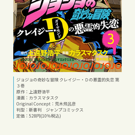
ジョジョの奇妙な冒険 クレイジー・Ｄの悪霊的失恋 第
３巻
原作：上遠野浩平
漫画：カラスマタスク
Original Concept：荒木飛呂彦
判型：新書判 ジャンプコミックス
定価：528円(10％税込)