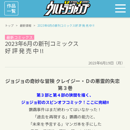
トップ
最新情報
2023年6月の新刊コミックス
好 評 発 売 中 !!
最新コミックス
2023年6月の新刊コミックス
好 評 発 売 中 !!
2023年6月19日（月）
ジョジョの奇妙な冒険 クレイジー・Ｄの悪霊的失恋
第３巻
第３部と第４部の狭間を描く、
ジョジョ初のスピンオフコミック！ここに完結!!
鸚鵡事件はまだ終わってはいなかった！
「過去を再現する」鸚鵡の能力と、
「未来を予言する」マンガ本を手にした