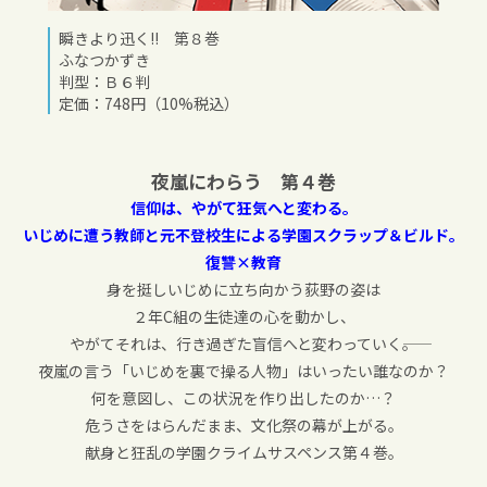
瞬きより迅く!! 第８巻
ふなつかずき
判型：Ｂ６判
定価：748円（10%税込）
夜嵐にわらう 第４巻
信仰は、やがて狂気へと変わる。
いじめに遭う教師と元不登校生による学園スクラップ＆ビルド。
復讐×教育
身を挺しいじめに立ち向かう荻野の姿は
２年C組の生徒達の心を動かし、
やがてそれは、行き過ぎた盲信へと変わっていく――。
夜嵐の言う「いじめを裏で操る人物」はいったい誰なのか？
何を意図し、この状況を作り出したのか…？
危うさをはらんだまま、文化祭の幕が上がる。
献身と狂乱の学園クライムサスペンス第４巻。