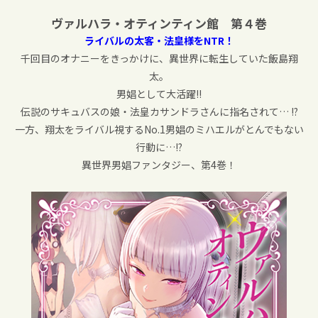
ヴァルハラ・オティンティン館 第４巻
ライバルの太客・法皇様をNTR！
千回目のオナニーをきっかけに、異世界に転生していた飯島翔
太。
男娼として大活躍!!
伝説のサキュバスの娘・法皇カサンドラさんに指名されて… !?
一方、翔太をライバル視するNo.1男娼のミハエルがとんでもない
行動に…!?
異世界男娼ファンタジー、第4巻！