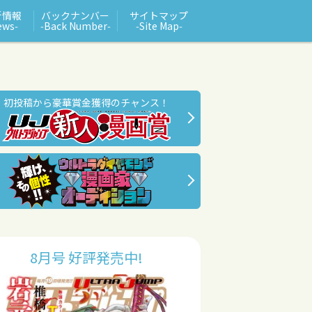
新情報
バックナンバー
サイトマップ
ews‑
‑Back Number‑
‑Site Map‑
初投稿から豪華賞金獲得のチャンス！
8月号 好評発売中!