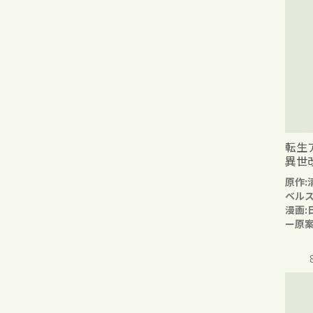
転生
異世
原作:
ベル
漫画:
ー原案