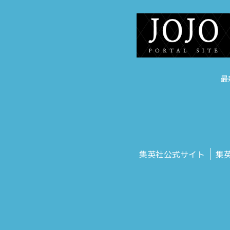
最
集英社公式サイト
集