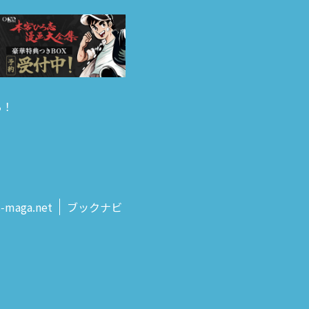
る！
s‑maga.net
ブックナビ