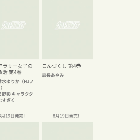
アラサー女子の
こんづくし 第4巻
改活 第4巻
森長あやみ
清水ゆりか（HJノ
ス）
日野彰 キャラクタ
:すざく
8月19日発売!
8月19日発売!