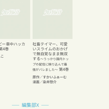
ビー車中ハッカ
社畜テイマー、可愛
第4巻
いスライムのおかげ
で無自覚なまま無双
れこ
する
～うっかり国内トッ
プの配信に映り込んで最
第4巻
強がバレました～
原作／すかいふぁーむ
漫画／染井惣介
編集部X