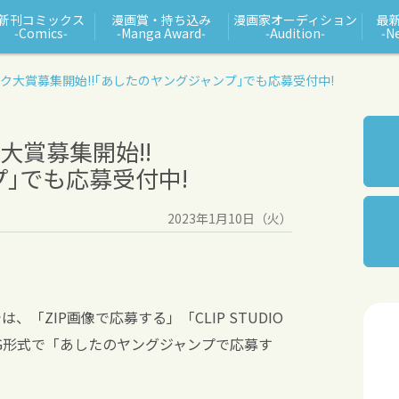
新刊コミックス
漫画賞・持ち込み
漫画家オーディション
最
‑Comics‑
‑Manga Award‑
‑Audition‑
‑N
ク大賞募集開始!!
｢あしたのヤングジャンプ｣でも応募受付中!
大賞募集開始!!
｣でも応募受付中!
2023年1月10日（火）
「ZIP画像で応募する」「CLIP STUDIO
 PNG形式で「あしたのヤングジャンプで応募す