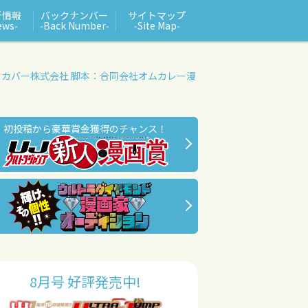
新情報
バックナンバー
サイトマップ
ews‑
‑Back Number‑
‑Site Map‑
：カバー株式会社 脚本：合同会社オムカレー
漫
初投稿から豪華賞金獲得のチャンス！
8月号 好評発売中!