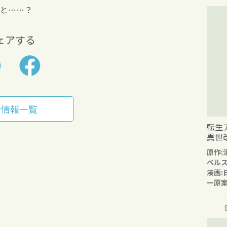
と……？
ェアする
新情報一覧
転生
異世
原作:
ベル
漫画:
ー原案