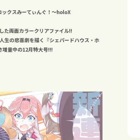
ホロックスみーてぃんぐ！〜holoX
いした両面カラークリアファイル!!
人生の悲喜劇を描く『シェパードハウス・ホ
増量中の12月特大号!!!