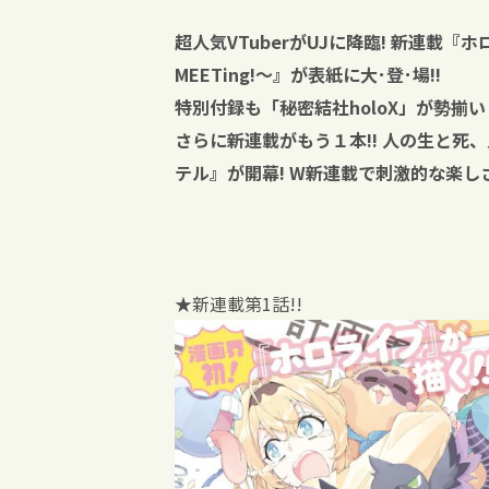
超人気VTuberがUJに降臨! 新連載『
MEETing!〜』が表紙に大･登･場!!
特別付録も「秘密結社holoX」が勢揃
さらに新連載がもう１本!!
人の生と死、
テル』が開幕!
W新連載で刺激的な楽しさ
★新連載第1話!!