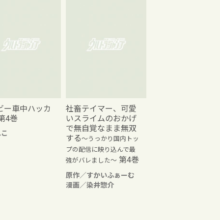
ビー車中ハッカ
社畜テイマー、可愛
第4巻
いスライムのおかげ
で無自覚なまま無双
れこ
する
～うっかり国内トッ
プの配信に映り込んで最
第4巻
強がバレました～
原作／すかいふぁーむ
漫画／染井惣介