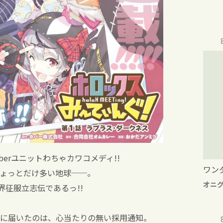
erユニットわちゃカワコメディ!!
ワン
ょっとだけ多い地球──。
オニ
界征服立志伝であるっ!!
に届いたのは、心当たりの無い採用通知。