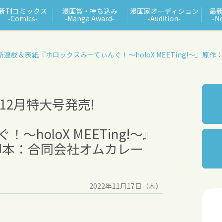
新刊コミックス
漫画賞・持ち込み
漫画家オーディション
最
‑Comics‑
‑Manga Award‑
‑Audition‑
‑N
新連載＆表紙
『ホロックスみーてぃんぐ！〜holoX MEETing!〜』
原作
12月特大号発売!
holoX MEETing!〜』
脚本：合同会社オムカレー
2022年11月17日（木）