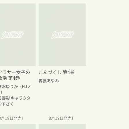
アラサー女子の
こんづくし 第4巻
改活 第4巻
森長あやみ
清水ゆりか（HJノ
ス）
日野彰 キャラクタ
:すざく
8月19日発売!
8月19日発売!