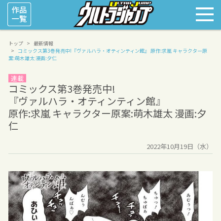
トップ
最新情報
コミックス第3巻発売中!
『ヴァルハラ・オティンティン館』
原作:求嵐 キャラクター原
案:萌木雄太 漫画:夕仁
連載
コミックス第3巻発売中!
『ヴァルハラ・オティンティン館』
原作:求嵐 キャラクター原案:萌木雄太 漫画:夕
仁
2022年10月19日（水）