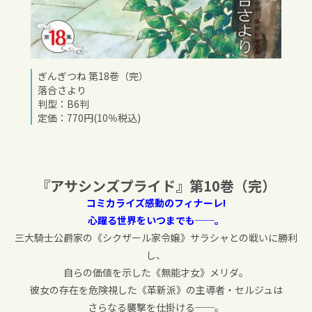
ぎんぎつね 第18巻（完）
落合さより
判型：B6判
定価：770円(10％税込)
『アサシンズプライド』第10巻（完）
コミカライズ感動のフィナーレ!
心躍る世界をいつまでも──。
三大騎士公爵家の《シクザール家令嬢》サラシャとの戦いに勝利
し、
自らの価値を示した《無能才女》メリダ。
彼女の存在を危険視した《革新派》の主導者・セルジュは
さらなる襲撃を仕掛ける──。