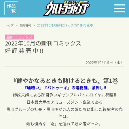
トップ
最新情報
2022年10月の新刊コミックス
好 評 発 売 中 !!
最新コミックス
2022年10月の新刊コミックス
好 評 発 売 中 !!
2022年10月19日（水）
『健やかなるときも賭けるときも』第1巻
『嘘喰い』『バトゥーキ』の迫稔雄、激押し!!
姉妹夫婦による跡目争いギャンブルバトルロイヤル開幕!!
日本最大手のアミューズメント企業である
黒川グループの社長・黒川明が九人の娘たちに出した後継者の条
件は、
最も優秀な「婿」を連れてきた者だった。