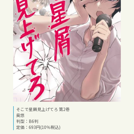
そこで星屑見上げてろ 第2巻
奥悠
判型：B6判
定価：693円(10％税込)