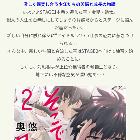
激しく衝突し合う
少年たちの苦悩と成長の物語!
いよいよSTAGE1本番を迎えた彗・令児・詩太。
他人の人生を台無しにしてしまうのは嫌だからとステージに臨ん
だ彗だったが、
新しい自分に触れ徐々に“アイドル”という仕事の魅力に惹きつけ
られる…。
そんな中、新しい仲間と合流した彗はSTAGE2へ向けて練習を始
めることに。
しかし、対戦相手が上位☆獲得者の候補生となり、
地下には不穏な空気が漂い始め…!?