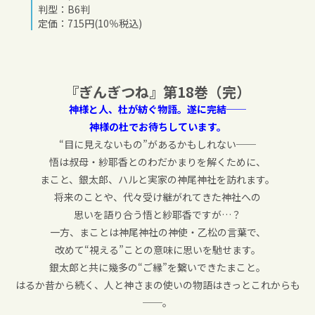
判型：B6判
定価：715円(10％税込)
『ぎんぎつね』第18巻（完）
神様と人、杜が紡ぐ物語。遂に完結──
神様の杜でお待ちしています。
“目に見えないもの”があるかもしれない──
悟は叔母・紗耶香とのわだかまりを解くために、
まこと、銀太郎、ハルと実家の神尾神社を訪れます。
将来のことや、代々受け継がれてきた神社への
思いを語り合う悟と紗耶香ですが…？
一方、まことは神尾神社の神使・乙松の言葉で、
改めて“視える”ことの意味に思いを馳せます。
銀太郎と共に幾多の“ご縁”を繋いできたまこと。
はるか昔から続く、人と神さまの使いの物語はきっとこれからも
──。