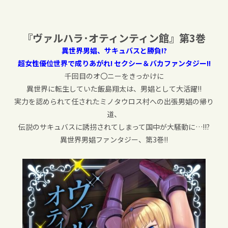
『ヴァルハラ･オティンティン館』第3巻
異世界男娼、サキュバスと勝負!?
超女性優位世界で成りあがれ! セクシー＆バカファンタジー!!
千回目のオ〇ニーをきっかけに
異世界に転生していた飯島翔太は、男娼として大活躍!!
実力を認められて任されたミノタウロス村への出張男娼の帰り
道、
伝説のサキュバスに誘拐されてしまって国中が大騒動に…!!?
異世界男娼ファンタジー、第3巻!!