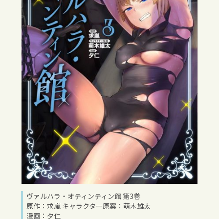
ヴァルハラ・オティンティン館 第3巻
原作：求嵐 キャラクター原案：萌木雄太
漫画：夕仁