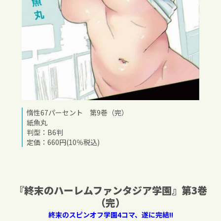
惰性67パーセント 第9巻（完）
紙魚丸
判型：B6判
定価：660円(10％税込)
『終末のハーレムファンタジア学園』第
3
巻
（完）
終末のスピンオフ学園4コマ、遂に完結!!