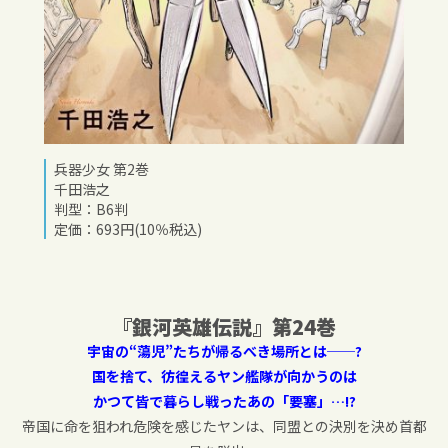
兵器少女 第2巻
千田浩之
判型：B6判
定価：693円(10％税込)
『銀河英雄伝説』第
24
巻
宇宙の“蕩児”たちが帰るべき場所とは──?
国を捨て、彷徨えるヤン艦隊が向かうのは
かつて皆で暮らし戦ったあの「要塞」…!?
帝国に命を狙われ危険を感じたヤンは、同盟との決別を決め首都