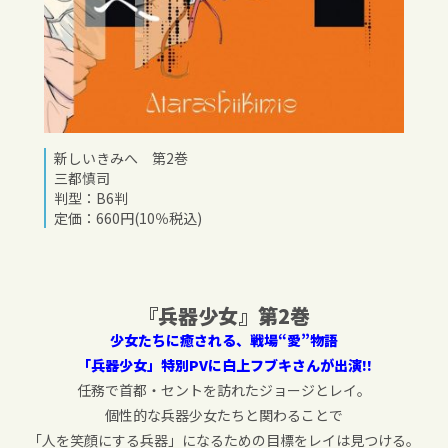
新しいきみへ 第2巻
三都慎司
判型：B6判
定価：660円(10％税込)
『兵器少女』第
2
巻
少女たちに癒される、戦場“愛”物語
「兵器少女」特別
PV
に白上フブキさんが出演
!!
任務で首都・セントを訪れたジョージとレイ。
個性的な兵器少女たちと関わることで
「人を笑顔にする兵器」になるための目標をレイは見つける。