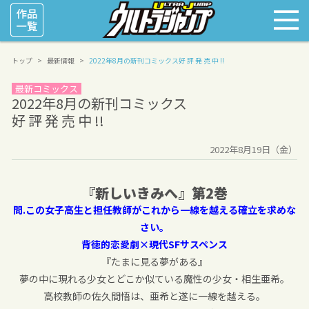
トップ
最新情報
2022年8月の新刊コミックス
好 評 発 売 中 !!
最新コミックス
2022年8月の新刊コミックス
好 評 発 売 中 !!
2022年8月19日（金）
『新しいきみへ』第
2
巻
問.この女子高生と担任教師がこれから一線を越える確立を求めな
さい。
背徳的恋愛劇×現代SFサスペンス
『たまに見る夢がある』
夢の中に現れる少女とどこか似ている魔性の少女・相生亜希。
高校教師の佐久間悟は、亜希と遂に一線を越える。