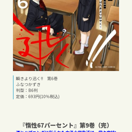
瞬きより迅く!! 第6巻
ふなつかずき
判型：B6判
定価：693円(10％税込)
『惰性
67
パーセント』
第
9
巻（完）