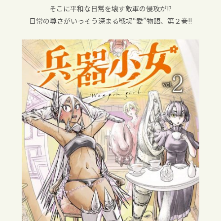
そこに平和な日常を壊す敵軍の侵攻が!?
日常の尊さがいっそう深まる戦場“愛”物語、第２巻!!