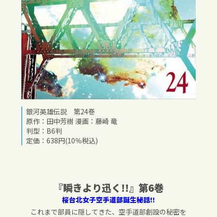
銀河英雄伝説 第24巻
原作：田中芳樹 漫画：藤崎 竜
判型：B6判
定価：638円(10％税込)
『瞬きより迅く
!!』
第
6
巻
桜台北女子空手道部誕生秘話
!!
これまで部員に隠してきた、空手道部創設の秘密を