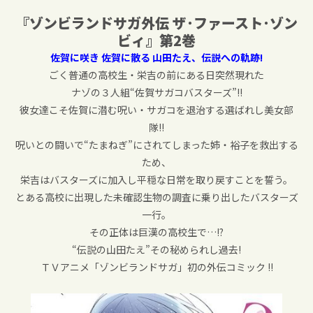
『
ゾンビランドサガ外伝
ザ･ファースト･ゾン
ビィ』
第
2
巻
佐賀に咲き 佐賀に散る 山田たえ、伝説への軌跡!
ごく普通の高校生・栄吉の前にある日突然現れた
ナゾの３人組“佐賀サガコバスターズ”!!
彼女達こそ佐賀に潜む呪い・サガコを退治する選ばれし美女部
隊!!
呪いとの闘いで“たまねぎ”にされてしまった姉・裕子を救出する
ため、
栄吉はバスターズに加入し平穏な日常を取り戻すことを誓う。
とある高校に出現した未確認生物の調査に乗り出したバスターズ
一行。
その正体は巨漢の高校生で…!?
“伝説の山田たえ”その秘められし過去!
ＴＶアニメ「ゾンビランドサガ」初の外伝コミック !!