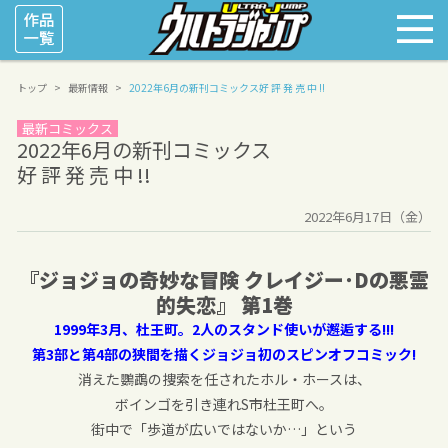
トップ
最新情報
2022年6月の新刊コミックス
好 評 発 売 中 !!
最新コミックス
2022年6月の新刊コミックス
好 評 発 売 中 !!
2022年6月17日（金）
『ジョジョの奇妙な冒険
クレイジー･
D
の悪霊
的失恋』
第
1
巻
1999年3月、杜王町。2人のスタンド使いが邂逅する!!!
第3部と第4部の狭間を描くジョジョ初のスピンオフコミック!
消えた鸚鵡の捜索を任されたホル・ホースは、
ボインゴを引き連れS市杜王町へ。
街中で「歩道が広いではないか…」という