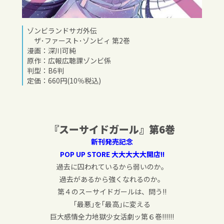
ゾンビランドサガ外伝
ザ･ファースト･ゾンビィ 第2巻
漫画：深川可純
原作：広報広聴課ゾンビ係
判型：B6判
定価：660円(10％税込)
『スーサイドガール』
第6巻
新刊発売記念
POP UP STORE 大大大大大開店!!
過去に囚われているから弱いのか。
過去があるから強くなれるのか。
第４のスーサイドガールは、問う!!
｢最悪｣を｢最高｣に変える
巨大感情全力地獄少女活劇ッ第６巻!!!!!!