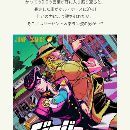
かつてのDIOの言葉が耳に入り振り返ると、
暴走した車がホル・ホースに迫る!
何かの力により難を逃れたが、
そこにはリーゼント＆学ラン姿の男が…!?