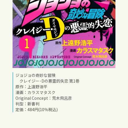
ジョジョの奇妙な冒険
クレイジー･Dの悪霊的失恋 第1巻
原作：上遠野浩平
漫画：カラスマタスク
Original Concept：荒木飛呂彦
判型：新書判
定価：484円(10％税込)