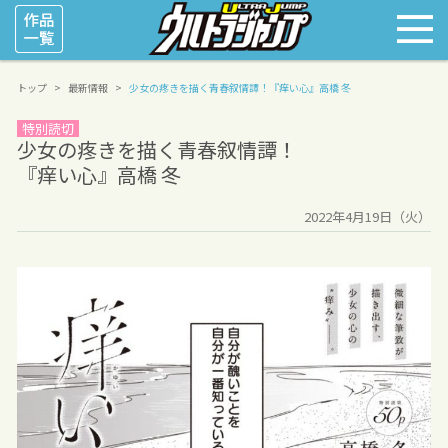
トップ
最新情報
少女の疼きを描く青春叙情譚！
『痒い心』高橋 冬
特別読切
少女の疼きを描く青春叙情譚！
『痒い心』高橋 冬
2022年4月19日（火）