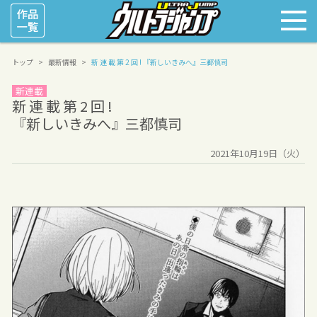
トップ
最新情報
新 連 載 第 2 回 !
『新しいきみへ』三都慎司
新連載
新 連 載 第 2 回 !
『新しいきみへ』三都慎司
2021年10月19日（火）