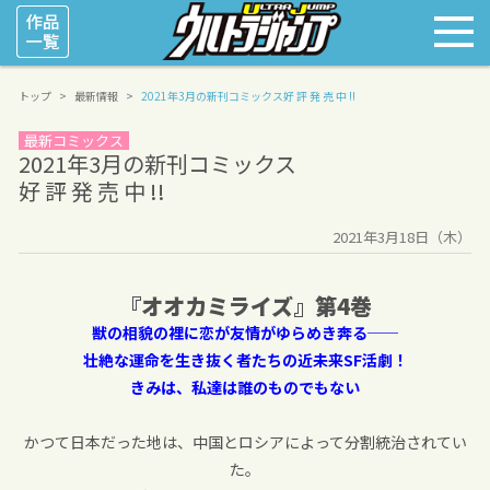
トップ
最新情報
2021年3月の新刊コミックス
好 評 発 売 中 !!
最新コミックス
2021年3月の新刊コミックス
好 評 発 売 中 !!
2021年3月18日（木）
『オオカミライズ』第4巻
獣の相貌の裡に恋が友情がゆらめき奔る──
壮絶な運命を生き抜く者たちの近未来SF活劇！
きみは、私達は誰のものでもない
かつて日本だった地は、中国とロシアによって分割統治されてい
た。