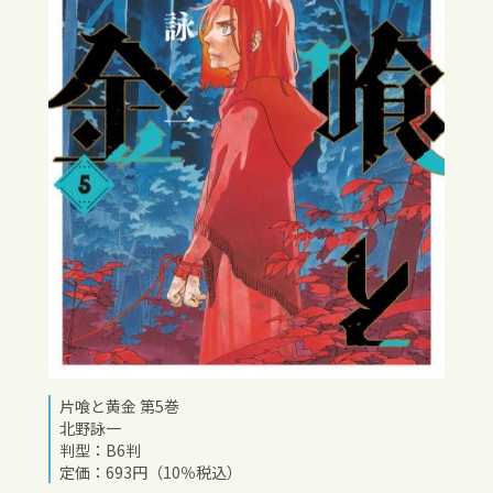
片喰と黄金 第5巻
北野詠一
判型：B6判
定価：693円（10％税込）