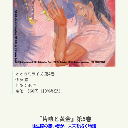
オオカミライズ 第4巻
伊藤 悠
判型：B6判
定価：660円（10％税込）
『片喰と黄金』第5巻
往生際の悪い者が、未来を拓く物語