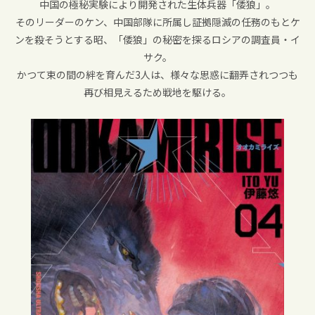
中国の極秘実験により開発された生体兵器「倭狼」。
そのリーダーのケン、中国部隊に所属し証拠隠滅の任務のもとケ
ンを殺そうとする昭、「倭狼」の秘密を探るロシアの調査員・イ
サク。
かつて束の間の絆を育んだ3人は、様々な思惑に翻弄されつつも
再び相見えるため戦地を駆ける。