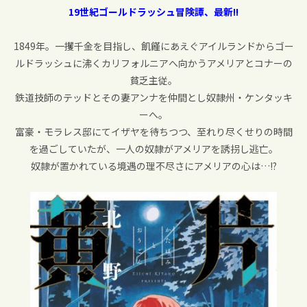
19世紀ゴールドラッシュ冒険譚、最新!!
1849年。一攫千金を目指し、飢饉にあえぐアイルランドからゴー
ルドラッシュに沸くカリフォルニアへ向かうアメリアとコナーの
貧乏主従。
鉄道技師のテッドとその妻アンナを仲間とし奴隷州・ケンタッキ
ーへ。
富豪・モラレス邸にてイザヤを待ちつつ、至れり尽くせりの時間
を過ごしていたが、一人の奴隷がアメリアを誘拐し逃亡。
奴隷が置かれている境遇の理不尽さにアメリアの心は…!?