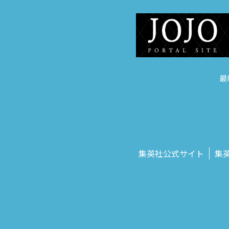
最
集英社公式サイト
集