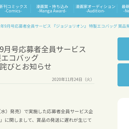
新刊コミックス
漫画賞・持ち込み
漫画家オーディション
最
‑Comics‑
‑Manga Award‑
‑Audition‑
‑N
0年9月号応募者全員サービス
『ジョジョリオン』 特製エコバッグ
賞品
年9月号応募者全員サービス
製エコバッグ
詫びとお知らせ
2020年11月24日（火）
日（水）発売）で実施した応募者全員サービス企
」に関しまして、賞品の発送に遅れが生じて