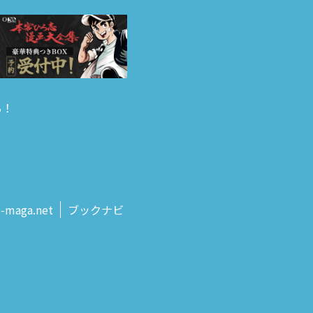
る！
s‑maga.net
ブックナビ