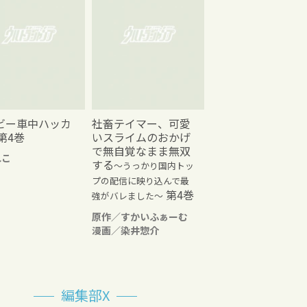
ビー車中ハッカ
社畜テイマー、可愛
第4巻
いスライムのおかげ
で無自覚なまま無双
れこ
する
～うっかり国内トッ
プの配信に映り込んで最
第4巻
強がバレました～
原作／すかいふぁーむ
漫画／染井惣介
編集部X