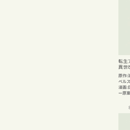
転生
異世
原作:
ベル
漫画:
ー原案