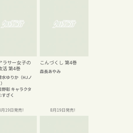
アラサー女子の
こんづくし 第4巻
改活 第4巻
森長あやみ
清水ゆりか（HJノ
ス）
日野彰 キャラクタ
:すざく
8月19日発売!
8月19日発売!