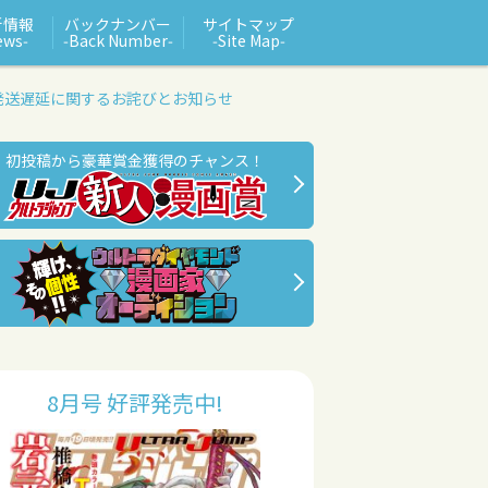
新情報
バックナンバー
サイトマップ
ews‑
‑Back Number‑
‑Site Map‑
発送遅延に関するお詫びとお知らせ
初投稿から豪華賞金獲得のチャンス！
8月号 好評発売中!