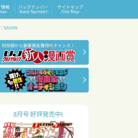
新情報
バックナンバー
サイトマップ
ews‑
‑Back Number‑
‑Site Map‑
：SAVAN
初投稿から豪華賞金獲得のチャンス！
8月号 好評発売中!