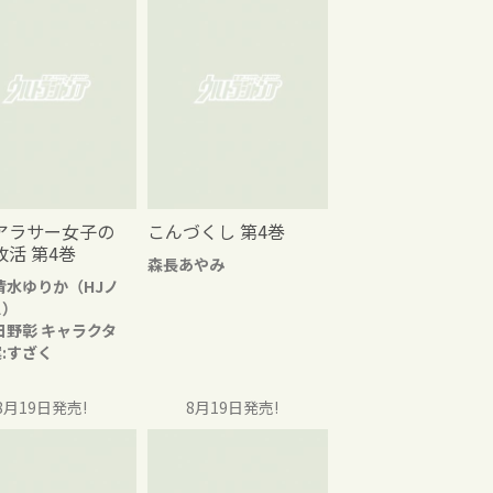
アラサー女子の
こんづくし 第4巻
改活 第4巻
森長あやみ
清水ゆりか（HJノ
ス）
日野彰 キャラクタ
:すざく
8月19日発売!
8月19日発売!