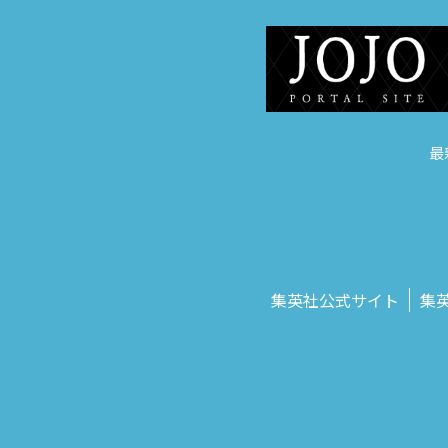
最
集英社公式サイト
集