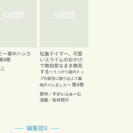
ビー車中ハッカ
社畜テイマー、可愛
第4巻
いスライムのおかげ
で無自覚なまま無双
れこ
する
～うっかり国内トッ
プの配信に映り込んで最
第4巻
強がバレました～
原作／すかいふぁーむ
漫画／染井惣介
編集部X