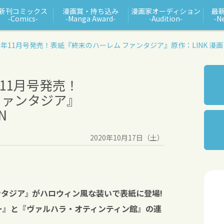
新刊コミックス
漫画賞・持ち込み
漫画家オーディション
最
‑Comics‑
‑Manga Award‑
‑Audition‑
‑N
0年11月号発売！
表紙『終末のハーレム ファンタジア』
原作：LINK 漫画
年11月号発売！
ファンタジア』
N
2020年10月17日（土）
ンタジア
がハロウィン風な装いで表紙に登場!
』
ー』と『ヴァルハラ・オティンティン館』の連