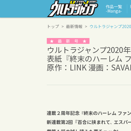
作品一覧
‑Manga‑
トップ
最新情報
ウルトラジャンプ202
★ 最 新 号 ★
ウルトラジャンプ2020
表紙『終末のハーレム 
原作：LINK 漫画：SAVA
連載２周年記念
終末のハーレム ファ
『
新連載第2回『百合に挟まれて
エスパ
、