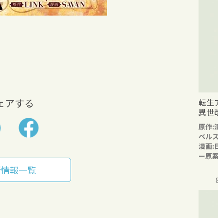
ェアする
転生
異世
原作:
ベル
漫画:
ー原案
新情報一覧