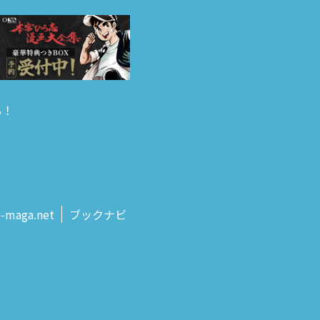
る！
s‑maga.net
ブックナビ