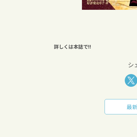
詳しくは本誌で!!
シ
最