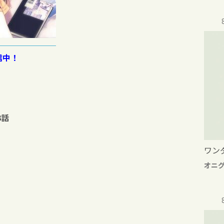
信中！
3話
ワン
オニ