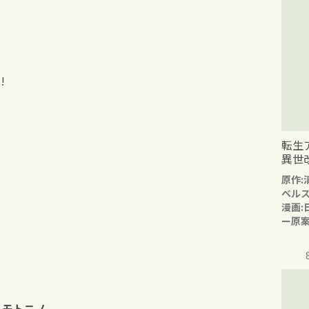
!
転生
異世
原作:
ベル
漫画:
ー原案
ノモトニノ