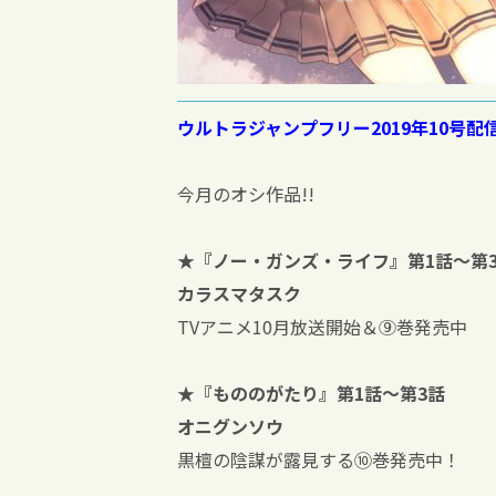
ウルトラジャンプフリー2019年10号配
今月のオシ作品!!
★『ノー・ガンズ・ライフ』第1話～第
カラスマタスク
TVアニメ10月放送開始＆⑨巻発売中
★『もののがたり』第1話～第3話
オニグンソウ
黒檀の陰謀が露見する⑩巻発売中！