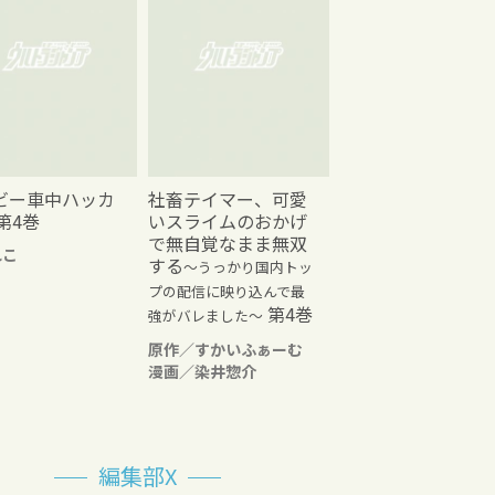
ビー車中ハッカ
社畜テイマー、可愛
第4巻
いスライムのおかげ
で無自覚なまま無双
れこ
する
～うっかり国内トッ
プの配信に映り込んで最
第4巻
強がバレました～
原作／すかいふぁーむ
漫画／染井惣介
編集部X