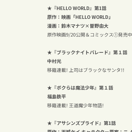
★『HELLO WORLD』第1話
原作：映画「HELLO WORLD」
漫画：鈴木マナツ×曽野由大
原作映画9/20公開＆コミックス①発売中
★『ブラックナイトパレード』第１話
中村光
移籍連載! 上司はブラックなサンタ!!
★『ボクらは魔法少年』第１話
福島鉄平
移籍連載! 王道魔少年物語!
★『アサシンズプライド』第1話
原作：天城ケイ キャラクター原案：ニ