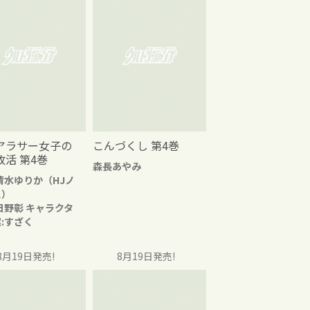
アラサー女子の
こんづくし 第4巻
改活 第4巻
森長あやみ
清水ゆりか（HJノ
ス）
日野彰 キャラクタ
:すざく
8月19日発売!
8月19日発売!