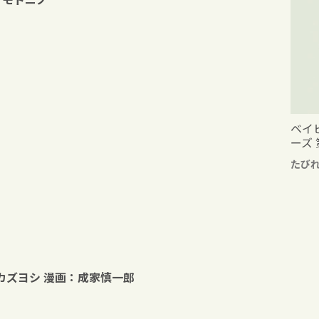
ベイ
ーズ 
たび
本カズヨシ 漫画：成家慎一郎