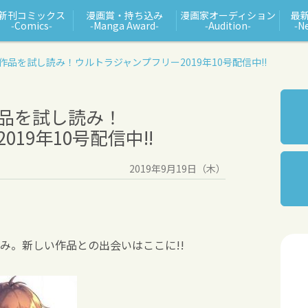
新刊コミックス
漫画賞・持ち込み
漫画家オーディション
最
‑Comics‑
‑Manga Award‑
‑Audition‑
‑N
作品を試し読み！
ウルトラジャンプフリー2019年10号配信中!!
品を試し読み！
19年10号配信中!!
2019年9月19日（木）
み。新しい作品との出会いはここに!!