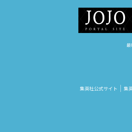
最
集英社公式サイト
集