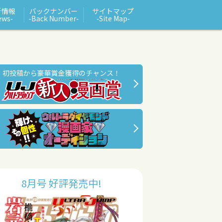
新情報
バックナンバー
サイトマップ
ews‑
‑Back Number‑
‑Site Map‑
初投稿から豪華賞金獲得のチャンス！
8月号 好評発売中!