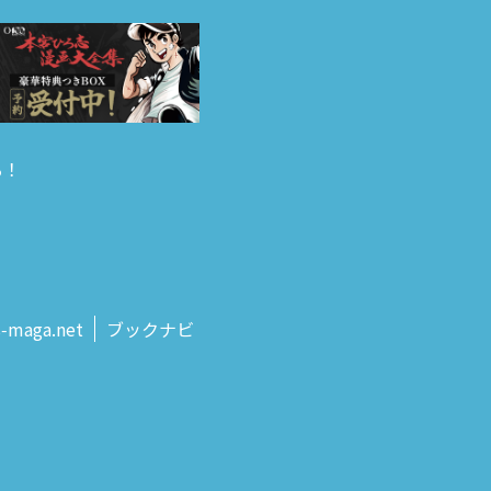
る！
s‑maga.net
ブックナビ