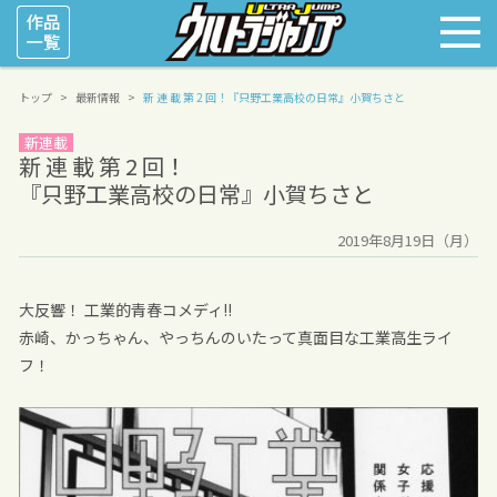
トップ
最新情報
新 連 載 第 2 回！
『只野工業高校の日常』小賀ちさと
新連載
新 連 載 第 2 回！
『只野工業高校の日常』小賀ちさと
2019年8月19日（月）
大反響！ 工業的青春コメディ!!
赤崎、かっちゃん、やっちんのいたって真面目な工業高生ライ
フ！