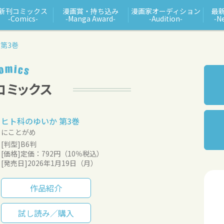
新刊コミックス
漫画賞・持ち込み
漫画家オーディション
最
‑Comics‑
‑Manga Award‑
‑Audition‑
‑N
第3巻
ヒト科のゆいか 第3巻
にことがめ
[判型]B6判
[価格]定価：792円（10％税込）
[発売日]2026年1月19日（月）
作品紹介
試し読み／購入