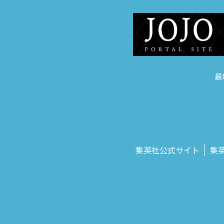
最
集英社公式サイト
集