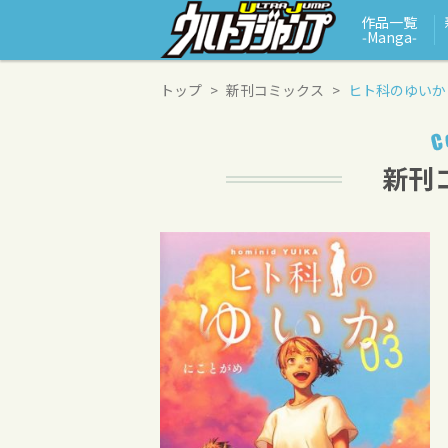
作品一覧
‑Manga‑
トップ
新刊コミックス
ヒト科のゆいか 