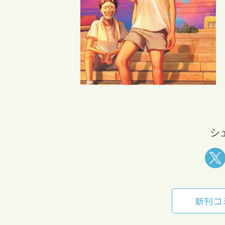
シ
新刊コ