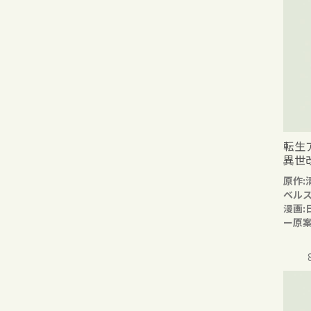
転生
異世
原作:
ベル
漫画:
ー原案