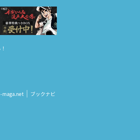
る！
s‑maga.net
ブックナビ