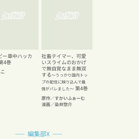
ビー車中ハッカ
社畜テイマー、可愛
第4巻
いスライムのおかげ
で無自覚なまま無双
れこ
する
～うっかり国内トッ
プの配信に映り込んで最
第4巻
強がバレました～
原作／すかいふぁーむ
漫画／染井惣介
編集部X