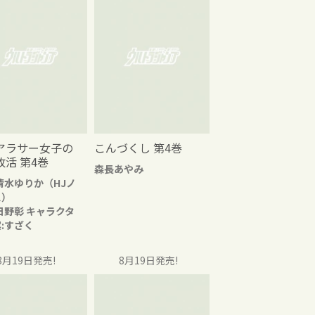
アラサー女子の
こんづくし 第4巻
改活 第4巻
森長あやみ
清水ゆりか（HJノ
ス）
日野彰 キャラクタ
:すざく
8月19日発売!
8月19日発売!