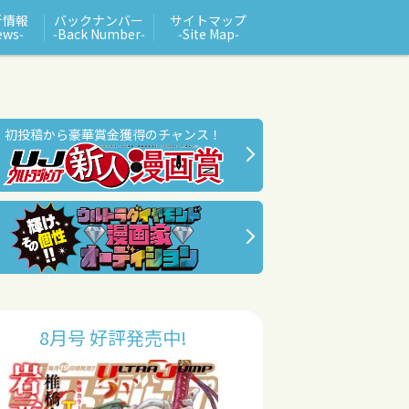
新情報
バックナンバー
サイトマップ
ews‑
‑Back Number‑
‑Site Map‑
初投稿から豪華賞金獲得のチャンス！
8月号 好評発売中!