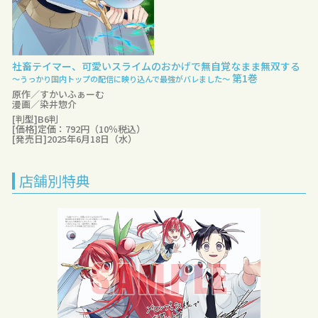
社畜テイマー、可愛いスライムのおかげで無自覚なまま無双する
第1巻
～うっかり国内トップの配信に映り込んで最強がバレました～
原作／すかいふぁーむ
漫画／染井惣介
[判型]B6判
[価格]定価：792円（10％税込）
[発売日]2025年6月18日（水）
店舗別特典