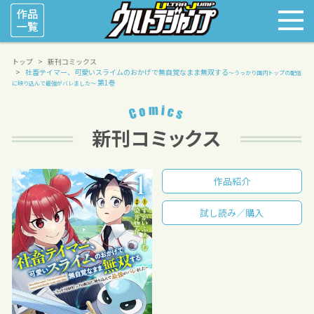
トップ
新刊コミックス
社畜テイマー、可愛いスライムのおかげで無自覚なまま無双する
～うっかり国内トップの配信
第1巻
に映り込んで最強がバレました～
作品紹介
試し読み／購入