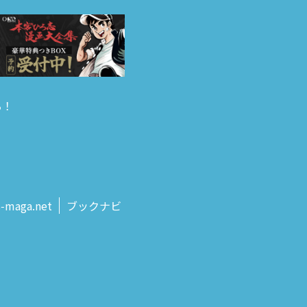
る！
s‑maga.net
ブックナビ