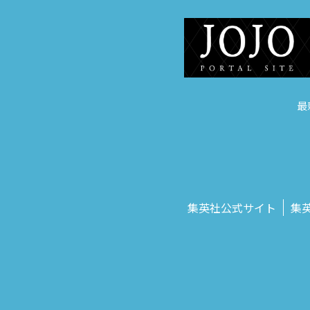
最
集英社公式サイト
集