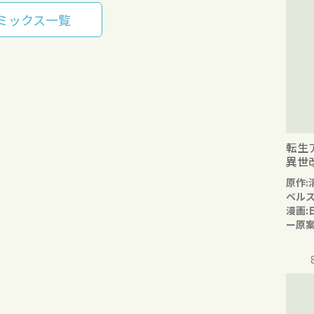
ミックス一覧
転生
異世
原作:
ベル
漫画:
ー原案