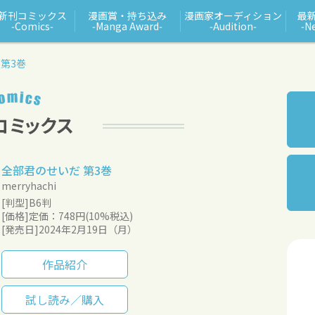
新刊コミックス
漫画賞・持ち込み
漫画家オーディション
最
‑Comics‑
‑Manga Award‑
‑Audition‑
‑N
第3巻
全部君のせいだ 第3巻
merryhachi
[判型]B6判
[価格]定価：748円(10%税込)
[発売日]2024年2月19日（月）
作品紹介
試し読み／購入