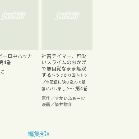
ビー車中ハッカ
社畜テイマー、可愛
第4巻
いスライムのおかげ
で無自覚なまま無双
れこ
する
～うっかり国内トッ
プの配信に映り込んで最
第4巻
強がバレました～
原作／すかいふぁーむ
漫画／染井惣介
編集部X