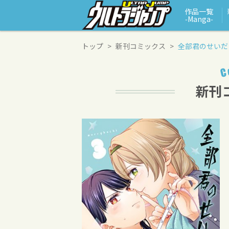
作品一覧
‑Manga‑
トップ
新刊コミックス
全部君のせいだ 