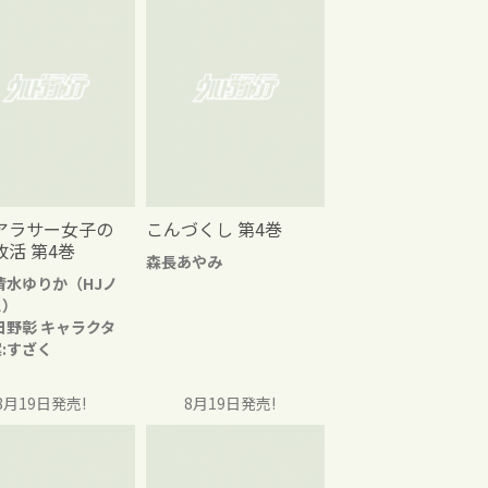
アラサー女子の
こんづくし 第4巻
改活 第4巻
森長あやみ
清水ゆりか（HJノ
ス）
日野彰 キャラクタ
:すざく
8月19日発売!
8月19日発売!