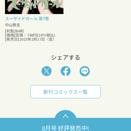
スーサイドガール 第7巻
中山敦支
[判型]B6判
[価格]定価：748円(10％税込)
[発売日]2023年2月17日（金）
シェアする
新刊コミックス一覧
8月号 好評発売中!