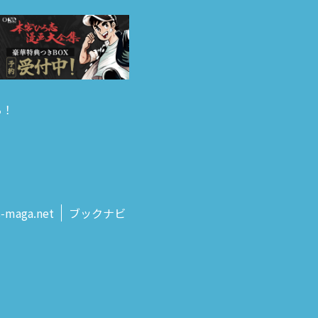
る！
s‑maga.net
ブックナビ