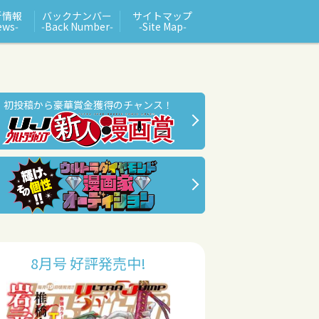
新情報
バックナンバー
サイトマップ
ews‑
‑Back Number‑
‑Site Map‑
初投稿から豪華賞金獲得のチャンス！
8月号 好評発売中!