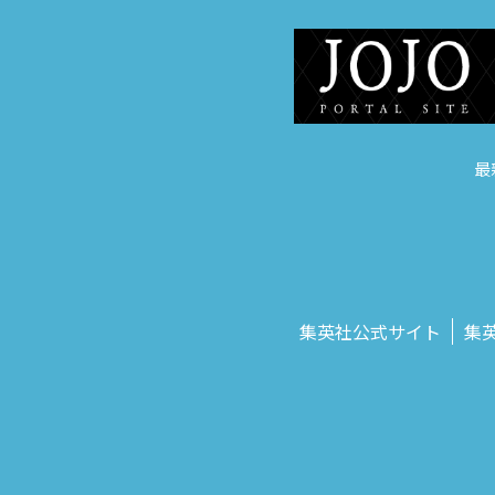
最
集英社公式サイト
集