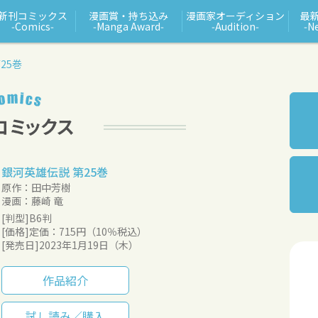
新刊コミックス
漫画賞・持ち込み
漫画家オーディション
最
‑Comics‑
‑Manga Award‑
‑Audition‑
‑N
25巻
銀河英雄伝説 第25巻
原作：田中芳樹
漫画：藤崎 竜
[判型]B6判
[価格]定価：715円（10％税込）
[発売日]2023年1月19日（木）
作品紹介
試し読み／購入