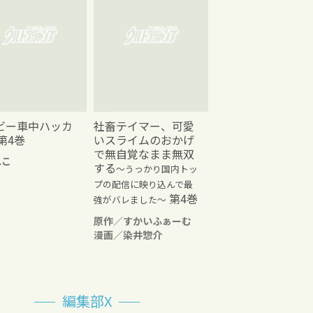
ビー車中ハッカ
社畜テイマー、可愛
第4巻
いスライムのおかげ
で無自覚なまま無双
れこ
する
～うっかり国内トッ
プの配信に映り込んで最
第4巻
強がバレました～
原作／すかいふぁーむ
漫画／染井惣介
編集部X