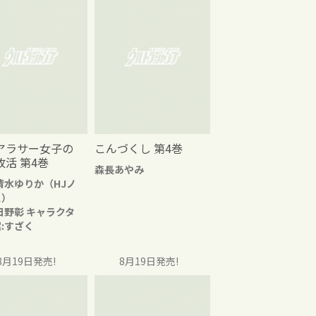
アラサー女子の
こんづくし 第4巻
改活 第4巻
森長あやみ
清水ゆりか（HJノ
ス）
日野彰 キャラクタ
:すざく
8月19日発売!
8月19日発売!