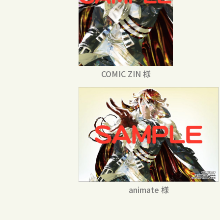
COMIC ZIN 様
animate 様