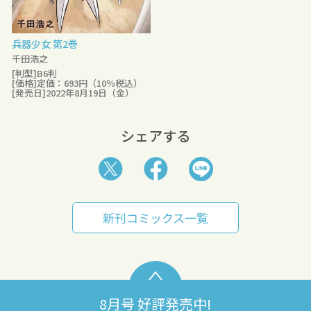
兵器少女 第2巻
千田浩之
[判型]B6判
[価格]定価：693円（10％税込）
[発売日]2022年8月19日（金）
シェアする
新刊コミックス一覧
8月号 好評発売中!