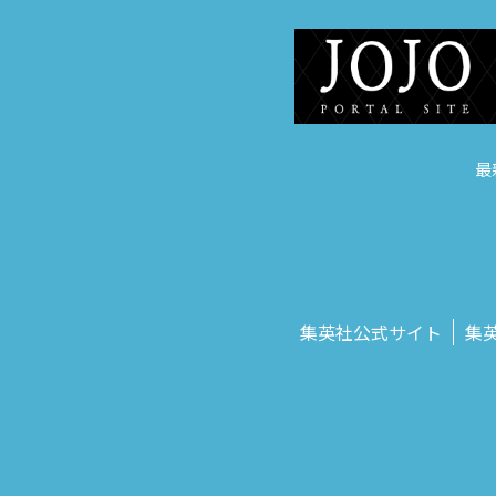
最
集英社公式サイト
集