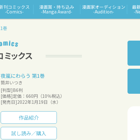
新刊コミックス
漫画賞・持ち込み
漫画家オーディション
最
‑Comics‑
‑Manga Award‑
‑Audition‑
‑N
1巻
夜嵐にわらう 第1巻
筒井いつき
[判型]B6判
[価格]定価：660円（10％税込）
[発売日]2022年1月19日（水）
作品紹介
試し読み／購入