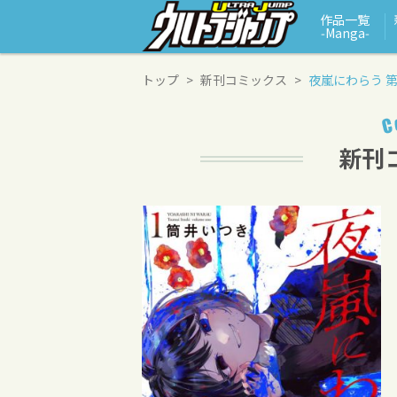
作品一覧
‑Manga‑
トップ
新刊コミックス
夜嵐にわらう 第