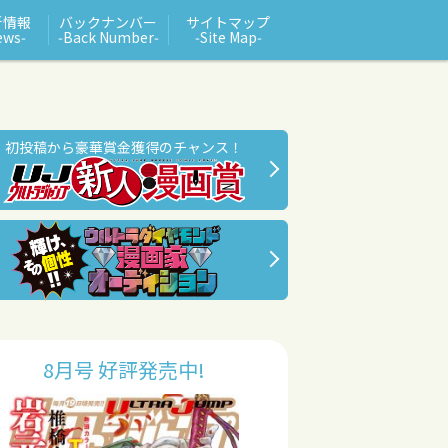
新情報
バックナンバー
サイトマップ
ews‑
‑Back Number‑
‑Site Map‑
初投稿から豪華賞金獲得のチャンス！
8月号 好評発売中!