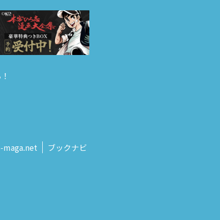
る！
s‑maga.net
ブックナビ