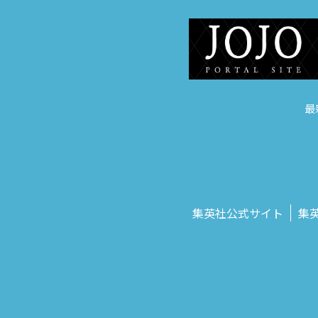
最
集英社公式サイト
集