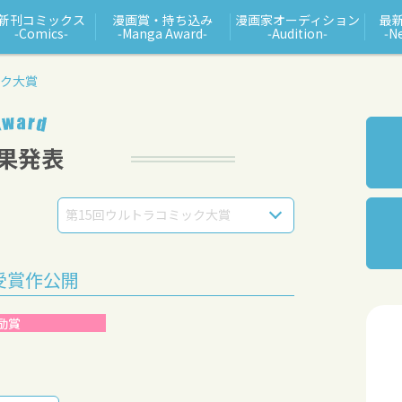
新刊コミックス
漫画賞・持ち込み
漫画家オーディション
最
‑Comics‑
‑Manga Award‑
‑Audition‑
‑N
ック大賞
第15回ウルトラコミック大賞
受賞作公開
励賞