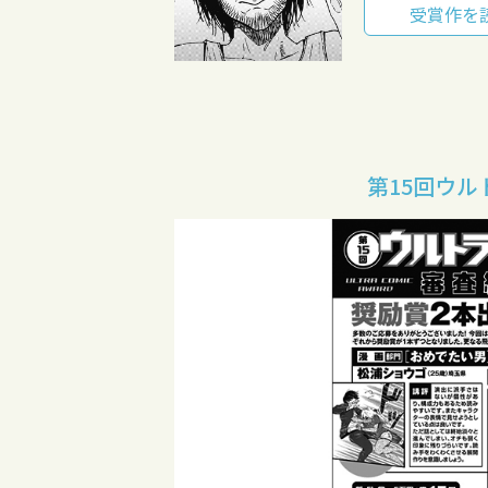
受賞作を
第15回ウ