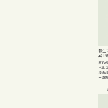
転生
異世
原作:
ベル
漫画:
ー原案