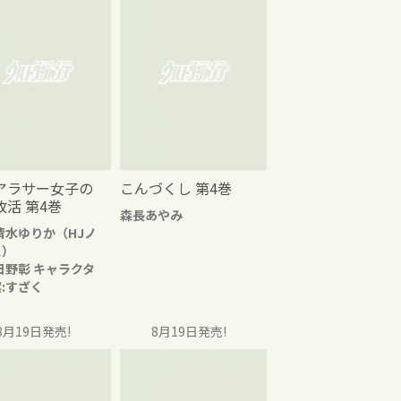
アラサー女子の
こんづくし 第4巻
改活 第4巻
森長あやみ
清水ゆりか（HJノ
ス）
日野彰 キャラクタ
:すざく
8月19日発売!
8月19日発売!