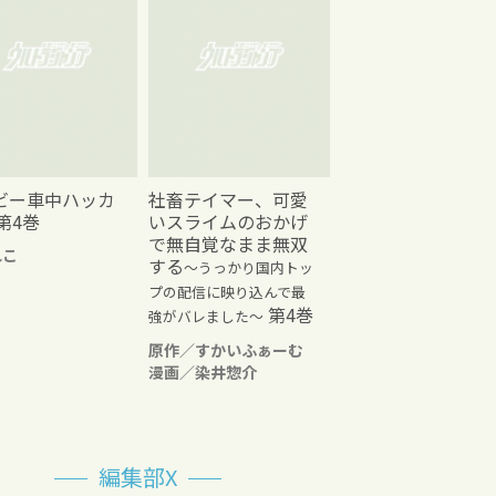
ビー車中ハッカ
社畜テイマー、可愛
第4巻
いスライムのおかげ
で無自覚なまま無双
れこ
する
～うっかり国内トッ
プの配信に映り込んで最
第4巻
強がバレました～
原作／すかいふぁーむ
漫画／染井惣介
編集部X