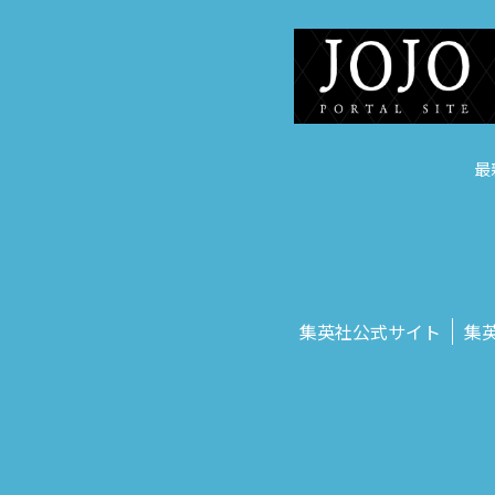
最
集英社公式サイト
集