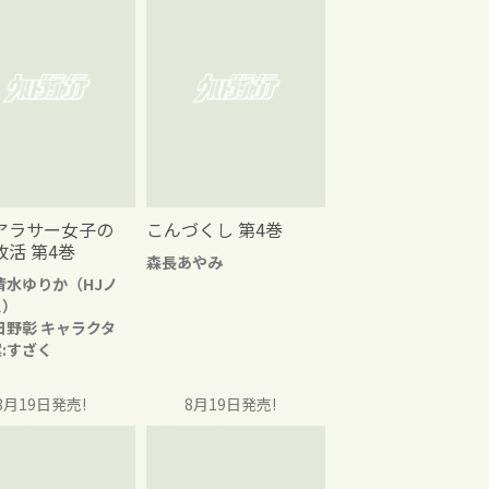
アラサー女子の
こんづくし 第4巻
改活 第4巻
森長あやみ
清水ゆりか（HJノ
ス）
日野彰 キャラクタ
:すざく
8月19日発売!
8月19日発売!