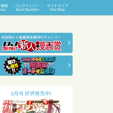
新情報
バックナンバー
サイトマップ
ews‑
‑Back Number‑
‑Site Map‑
初投稿から豪華賞金獲得のチャンス！
8月号 好評発売中!