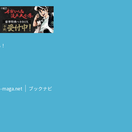
る！
s‑maga.net
ブックナビ