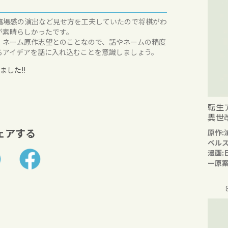
臨場感の演出など見せ方を工夫していたので将棋がわ
が素晴らしかったです。
。ネーム原作志望とのことなので、話やネームの精度
るアイデアを話に入れ込むことを意識しましょう。
した!!
転生
異世
ェアする
原作:
ベル
漫画:
ー原案