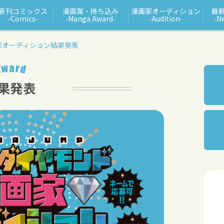
新刊コミックス
漫画賞・持ち込み
漫画家オーディション
最
‑Comics‑
‑Manga Award‑
‑Audition‑
‑N
家オーディション結果発表