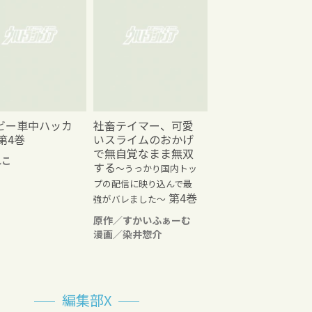
ビー車中ハッカ
社畜テイマー、可愛
第4巻
いスライムのおかげ
で無自覚なまま無双
れこ
する
～うっかり国内トッ
プの配信に映り込んで最
第4巻
強がバレました～
原作／すかいふぁーむ
漫画／染井惣介
編集部X